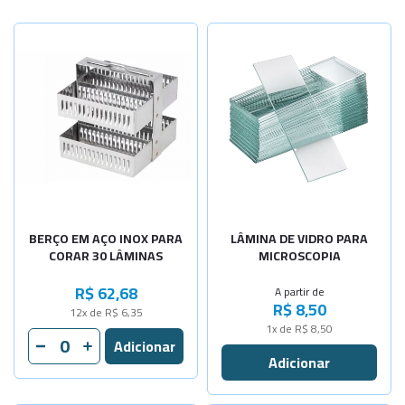
Selecione a Quantidade
-
+
Lisa Lapid
-
+
Fosca Não
BERÇO EM AÇO INOX PARA
LÂMINA DE VIDRO PARA
CORAR 30 LÂMINAS
MICROSCOPIA
R$ 62,68
A partir de
R$ 8,50
12x de R$ 6,35
1x de R$ 8,50