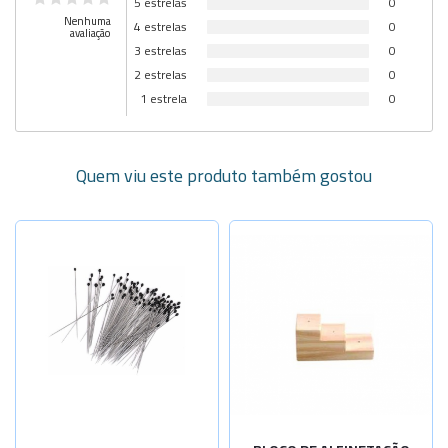
5 estrelas
0
Nenhuma
4 estrelas
0
avaliação
3 estrelas
0
2 estrelas
0
1 estrela
0
Quem viu este produto também gostou
Selecione a Quantidade
-
+
N:000-40x0
-
+
N:00-40x0,
-
+
N:0-40x0,3
-
+
N:1-40x0,4