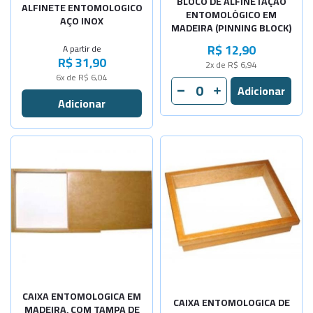
BLOCO DE ALFINETAÇÃO
N:2-40x0,4
Sob Consulta
ALFINETE ENTOMOLOGICO
ENTOMOLÓGICO EM
AÇO INOX
MADEIRA (PINNING BLOCK)
N:3-40x0,5
Sob Consulta
R$ 12,90
A partir de
R$ 31,90
-
+
2x de R$ 6,94
N:4-40x0,5
6x de R$ 6,04
-
+
N:5-40x0,6
-
+
N:6-40x0,6
-
+
N:7-40x0,7
Selecione a Quantidade
-
+
Pequena
-
+
Média
-
+
Grande
CAIXA ENTOMOLOGICA EM
CAIXA ENTOMOLOGICA DE
MADEIRA, COM TAMPA DE