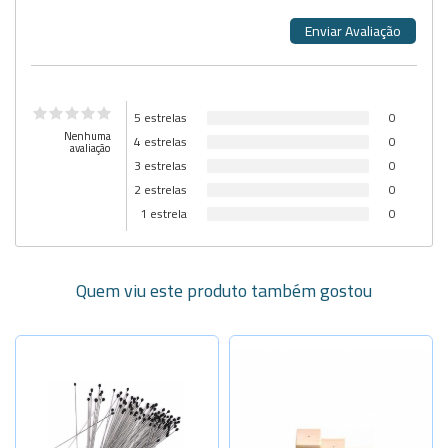
5 estrelas
0
Nenhuma
4 estrelas
0
avaliação
3 estrelas
0
2 estrelas
0
1 estrela
0
Quem viu este produto também gostou
Selecione a Quantidade
-
+
N:000-40x0
-
+
N:00-40x0,