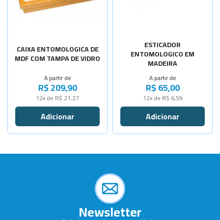
-
+
-
+
Média
Grande
-
+
Grande
Regulável
Sob Consulta
ESTICADOR
CAIXA ENTOMOLOGICA DE
ENTOMOLOGICO EM
MDF COM TAMPA DE VIDRO
MADEIRA
A partir de
A partir de
R$ 209,90
R$ 65,00
12x de R$ 21,27
12x de R$ 6,59
Newsletter