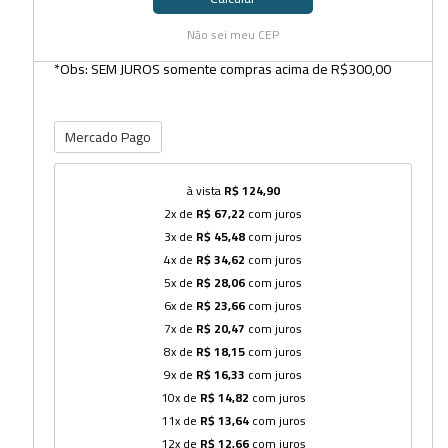
Não sei meu CEP
*Obs: SEM JUROS somente compras acima de R$300,00
Mercado Pago
à vista
R$ 124,90
2x de
R$ 67,22
com juros
3x de
R$ 45,48
com juros
4x de
R$ 34,62
com juros
5x de
R$ 28,06
com juros
6x de
R$ 23,66
com juros
7x de
R$ 20,47
com juros
8x de
R$ 18,15
com juros
9x de
R$ 16,33
com juros
10x de
R$ 14,82
com juros
11x de
R$ 13,64
com juros
12x de
R$ 12,66
com juros