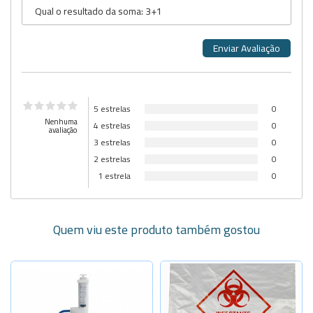
5 estrelas
0
Nenhuma
4 estrelas
0
avaliação
3 estrelas
0
2 estrelas
0
1 estrela
0
Quem viu este produto também gostou
Selecione a Quantidade
20 litros
Sob Consulta