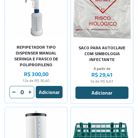
-
+
40 litros
60 litros
Sob Consulta
-
+
100 litros
REPIPETADOR TIPO
SACO PARA AUTOCLAVE
DISPENSER MANUAL
COM SIMBOLOGIA
SERINGA E FRASCO DE
INFECTANTE
POLIPROPILENO
A partir de
R$ 300,00
R$ 29,41
12x de R$ 30,40
5x de R$ 6,61
Selecione a Quantidade
Selecione a Quantidade
-
+
-
+
Cap. 5 Lit
Para 40 tu