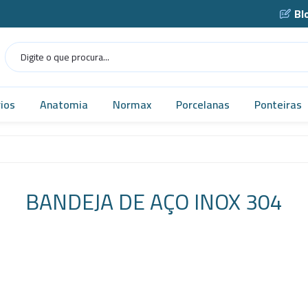
Bl
ios
Anatomia
Normax
Porcelanas
Ponteiras
Humana
Norma USP
Caçarola
as
Veterinária
Vidrarias
Cadinho
BANDEJA DE AÇO INOX 304
as
MICROSCÓPIO
Cápsula
gens
Simuladores
Funil
Robótica
Gral
tes
Tecnologia
Navícula