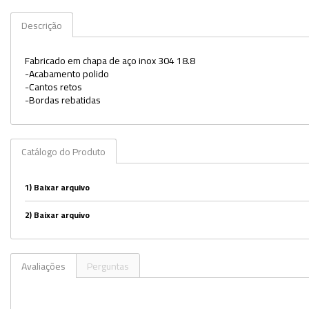
Veja mais opções
Descrição
Fabricado em chapa de aço inox 304 18.8
-Acabamento polido
-Cantos retos
-Bordas rebatidas
Catálogo do Produto
1)
Baixar arquivo
2)
Baixar arquivo
Avaliações
Perguntas