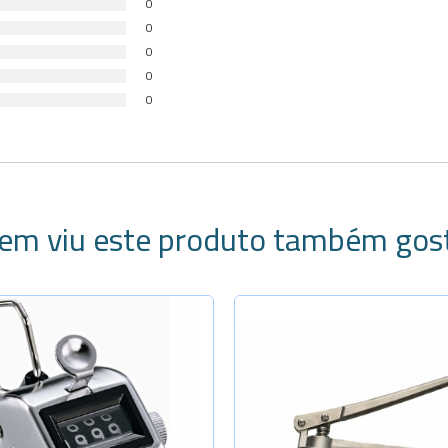
0
0
0
0
0
em viu este produto também gos
Selecione a Quanti
Diâm. 8mm