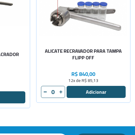
Sob
Consulta
Sob
-
+
Consulta
ALICATE RECRAVADOR PARA TAMPA
LACRADOR
FLIPP OFF
R$ 840,00
12x de R$ 85,13