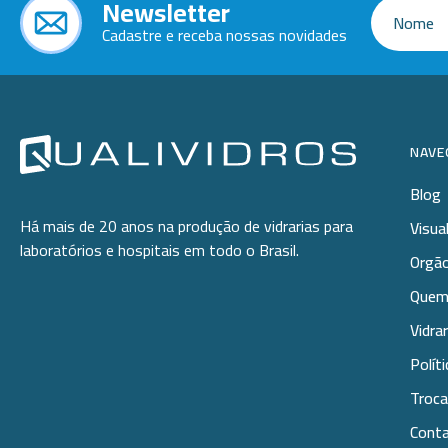
Newsletter
-
+
N:7-40x0,7
Cadastre e receba nossas novidades
NAVE
Blog
Há mais de 20 anos na produção de vidrarias para
Visua
laboratórios e hospitais em todo o Brasil.
Orgão
Quem
Vidra
Polít
Troca
Cont