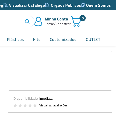
og
Visualizar Catálogo
Orgãos Públicos
Quem Somos
0
Minha Conta
Entrar/Cadastrar
Plásticos
Kits
Customizados
OUTLET
Acidimetro de Dornic
Alças
Almotolia e Pissetas
Balão e Bastão
Bandejas
Disponibilidade:
Imediata
Barril, Barrilete e Bombonas
Visualizar avaliações