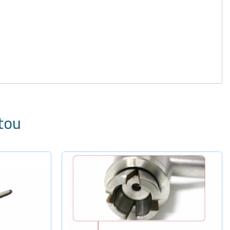
tou
dade
-
+