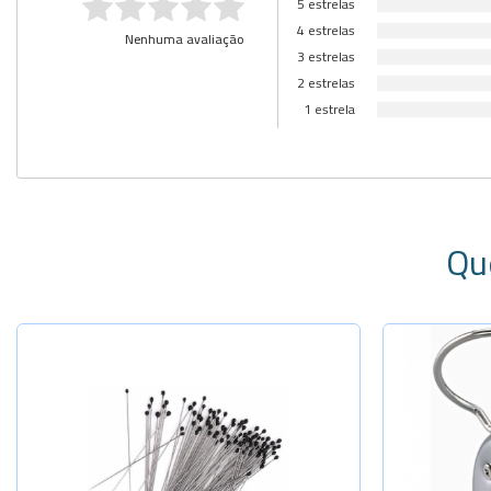
5 estrelas
4 estrelas
Nenhuma avaliação
3 estrelas
2 estrelas
1 estrela
Qu
Selecione a Quantidade
-
+
N:000-40x0