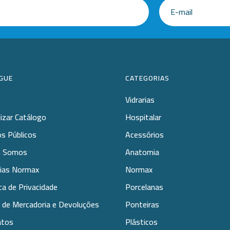
GUE
CATEGORIAS
Vidrarias
lizar Catálogo
Hospitalar
s Públicos
Acessórios
 Somos
Anatomia
rias Normax
Normax
ica de Privacidade
Porcelanas
 de Mercadoria e Devoluções
Ponteiras
atos
Plásticos