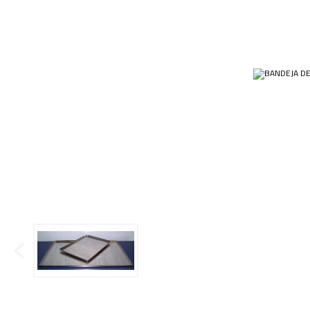
Ponteiras
Condensadores
Papéis
Plásticos
Cubas e Cubetas
Equip
Kits
Dessecadores
Veja m
Customizados
Frascos
Plásti
OUTLET
Funis
Gral
Lâminas e Lamínulas
Pipetas e Picnômetros
Placas e Microplacas
Receptor de Destilação
Sistema de Filtração
Tubos