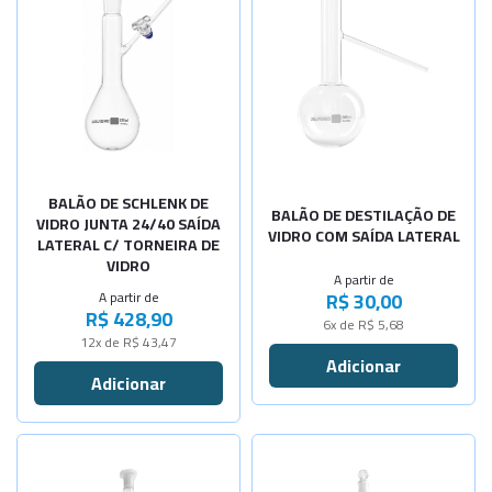
-
+
Cap. 125ml
-
+
Selecione a Quantidade
Cap. 250ml
-
+
-
+
Cap. 500ml
Cap. 500ml
-
+
Cap. 250ml
Sob Consulta
Cap.1000ml
-
+
BALÃO DE SCHLENK DE
Cap.2000ml
BALÃO DE DESTILAÇÃO DE
VIDRO JUNTA 24/40 SAÍDA
VIDRO COM SAÍDA LATERAL
LATERAL C/ TORNEIRA DE
-
+
Cap. 100ml
VIDRO
A partir de
R$ 30,00
A partir de
R$ 428,90
6x de R$ 5,68
12x de R$ 43,47
Selecione a Quantidade
Selecione a Quantidade