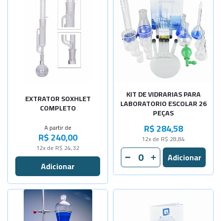
-
+
Cap. 125ml
-
+
Cap. 250ml
-
+
Cap. 500ml
-
+
Cap.1000ml
KIT DE VIDRARIAS PARA
EXTRATOR SOXHLET
LABORATORIO ESCOLAR 26
COMPLETO
PEÇAS
R$ 284,58
A partir de
R$ 240,00
12x de R$ 28,84
12x de R$ 24,32