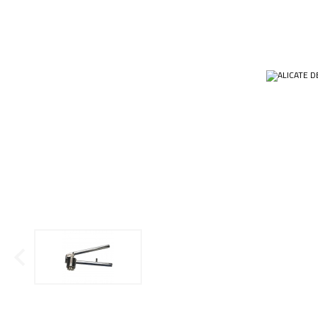
Ponteiras
Butirômetros
Papéis
Plásticos
Cadinhos
Equip
Kits
Cálices e Copos
Veja m
Customizados
Câmaras de Contagem
Plásti
OUTLET
Condensadores
Cones
Conexões
Cubas e Cubetas
Dessecadores
Frascos
Funis
Gral