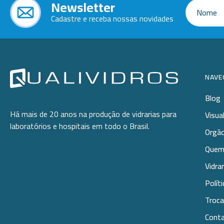
Newsletter
-
+
N:7-40x0,7
Cadastre e receba nossas novidades
NAVE
Blog
Há mais de 20 anos na produção de vidrarias para
Visua
laboratórios e hospitais em todo o Brasil.
Orgão
Quem
Vidra
Polít
Troca
Cont