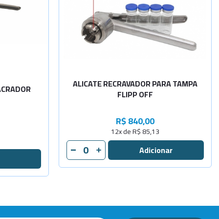
Sob
Consulta
Sob
-
+
Consulta
ALICATE RECRAVADOR PARA TAMPA
LACRADOR
FLIPP OFF
R$ 840,00
12x de R$ 85,13