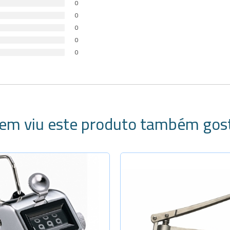
0
0
0
0
0
em viu este produto também gos
Selecione a Quanti
Diâm. 8mm