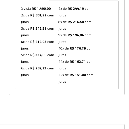
à vista
R$ 1.490,00
7x de
R$ 244,19
com
Dispensers
2x de
R$ 801,92
com
juros
Espátulas
juros
8x de
R$ 216,48
com
3x de
R$ 542,51
com
juros
Estantes
juros
9x de
R$ 194,84
com
4x de
R$ 412,95
com
juros
Frascos
juros
10x de
R$ 176,79
com
Funis
5x de
R$ 334,68
com
juros
juros
11x de
R$ 162,71
com
Kits
6x de
R$ 282,23
com
juros
juros
12x de
R$ 151,00
com
Lavadores
juros
Lâminas e Lamínulas
Pipetadores e Repipetadores
Pipetas e Picnômetros
Placas e Microplacas