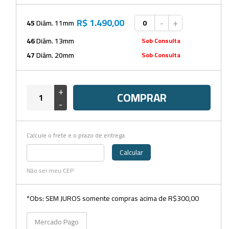
Beckers
Borrifadores
R$ 1.490,00
-
+
45
Diâm. 11mm
Cachimbos
46
Diâm. 13mm
Sob Consulta
47
Diâm. 20mm
Sob Consulta
Caixas
Cassetes
+
COMPRAR
Cálices e Copos
-
Cestos e Baldes
Calcule o frete e o prazo de entrega.
Coletores
Calcular
Coletores e Diagnóstico
Não sei meu CEP
Cones
*Obs: SEM JUROS somente compras acima de R$300,00
Cubetas
Mercado Pago
Dessecadores