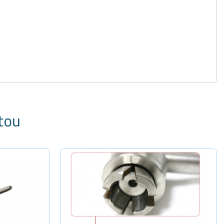
tou
dade
-
+