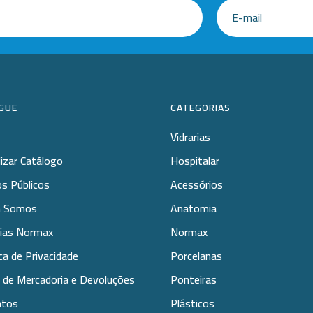
GUE
CATEGORIAS
Vidrarias
lizar Catálogo
Hospitalar
s Públicos
Acessórios
 Somos
Anatomia
rias Normax
Normax
ica de Privacidade
Porcelanas
 de Mercadoria e Devoluções
Ponteiras
atos
Plásticos