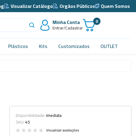
og
Visualizar Catálogo
Orgãos Públicos
Quem Somos
0
Minha Conta
Entrar/Cadastrar
Plásticos
Kits
Customizados
OUTLET
Acidimetro de Dornic
Alças
Almotolia e Pissetas
Balão e Bastão
Bandejas
Disponibilidade:
Imediata
SKU:
45
Barril, Barrilete e Bombonas
Visualizar avaliações