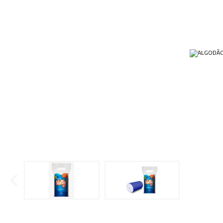
Ponteiras
Butirômetros
Papéis
Plásticos
Cadinhos
Equip
Kits
Cálices e Copos
Veja m
Customizados
Câmaras de Contagem
Plásti
OUTLET
Condensadores
Cones
Conexões
Cubas e Cubetas
Dessecadores
Frascos
Funis
Gral