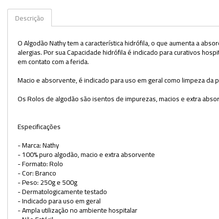
Kits
Descrição
Lâminas e Lamínulas
O Algodão Nathy tem a característica hidrófila, o que aumenta a absor
alergias. Por sua Capacidade hidrófila é indicado para curativos hosp
Pipetas e Picnômetros
em contato com a ferida.
Placas e Microplacas
Macio e absorvente, é indicado para uso em geral como limpeza da p
Potes
Os Rolos de algodão são isentos de impurezas, macios e extra absor
Provetas
Especificações
Receptores de Destilação
- Marca: Nathy
Repipetadores
- 100% puro algodão, macio e extra absorvente
- Formato: Rolo
Rolhas
- Cor: Branco
- Peso: 250g e 500g
- Dermatologicamente testado
Sistemas de Filtração
- Indicado para uso em geral
- Ampla utilização no ambiente hospitalar
Tubos