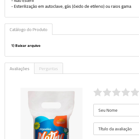
- Não Estéril
- Esterilização em autoclave, gás (óxido de etileno) ou raios gama
Utilidades
Veja mais opções
Catálogo do Produto
1)
Baixar arquivo
Avaliações
Perguntas