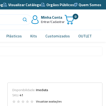
og
Visualizar Catálogo
Orgãos Públicos
Quem Somos
0
Minha Conta
Entrar/Cadastrar
Plásticos
Kits
Customizados
OUTLET
Acidimetro de Dornic
Alças
Almotolia e Pissetas
Balão e Bastão
Bandejas
Disponibilidade:
Imediata
SKU:
41
Barril, Barrilete e Bombonas
Visualizar avaliações