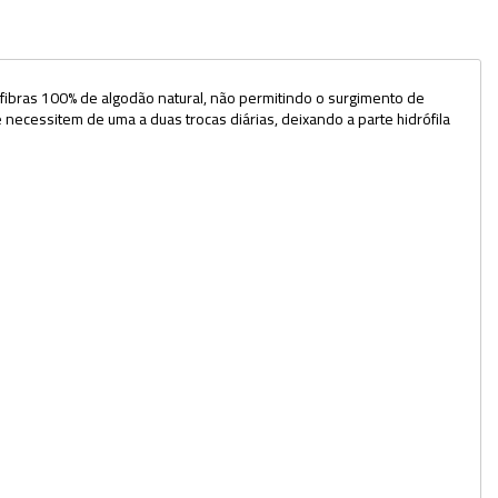
Dispensers
Espátulas
om fibras 100% de algodão natural, não permitindo o surgimento de
e necessitem de uma a duas trocas diárias, deixando a parte hidrófila
Estantes
Frascos
Funis
Kits
Lavadores
Lâminas e Lamínulas
Pipetadores e Repipetadores
Pipetas e Picnômetros
Placas e Microplacas