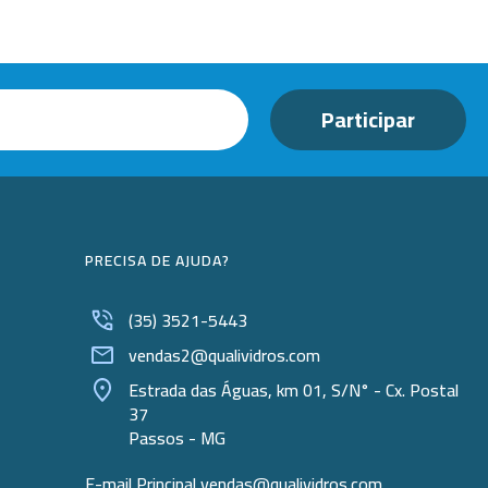
PRECISA DE AJUDA?
(35) 3521-5443
vendas2@qualividros.com
Estrada das Águas, km 01, S/N° - Cx. Postal
37
Passos - MG
E-mail Principal
vendas@qualividros.com