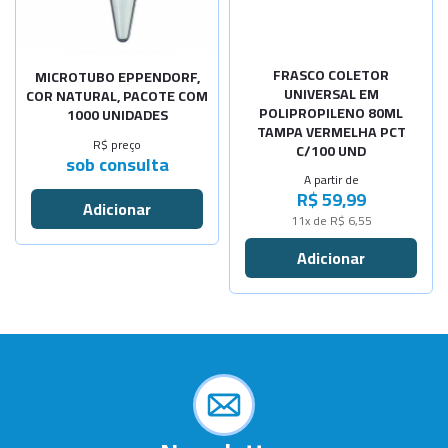
-
+
Com pá - P
FRASCO COLETOR
MICROTUBO EPPENDORF,
UNIVERSAL EM
COR NATURAL, PACOTE COM
POLIPROPILENO 80ML
1000 UNIDADES
TAMPA VERMELHA PCT
R$ preço
C/100 UND
sob consulta
A partir de
R$ 59,99
11x de R$ 6,55