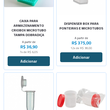
-
+
-
+
100 microt
170 x 160
CAIXA PARA
DISPENSER BOX PARA
ARMAZENAMENTO
PONTEIRAS E MICROTUBOS
CRIOBOX MICROTUBO
TAMPA DOBRADIÇA
A partir de
R$ 375,00
A partir de
R$ 36,90
12x de R$ 38,00
7x de R$ 6,05
Selecione a Quantidade
Sem pá - E
Sob Consulta
-
+
Com pá - E
Sem pá - P
Sob Consulta