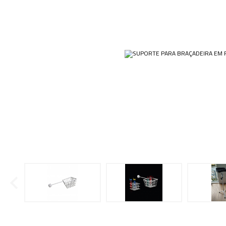
Ponteiras
Butirômetros
Papéis
Plásticos
Cadinhos
Equip
Kits
Cálices e Copos
Veja m
Customizados
Câmaras de Contagem
Plásti
OUTLET
Condensadores
Cones
Conexões
Cubas e Cubetas
Dessecadores
Frascos
Funis
Gral