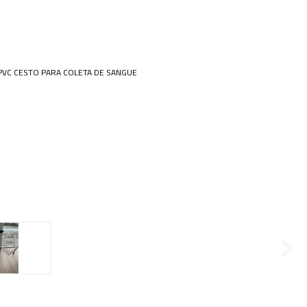
 Especiais
Placa
amentos
ais opções...
cos