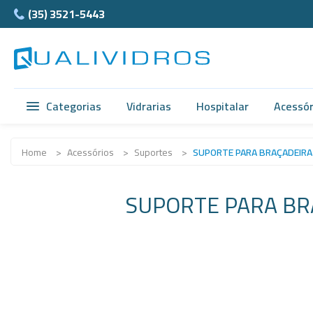
(35) 3521-5443
Categorias
Vidrarias
Hospitalar
Acessór
Vidrarias
Acidimetro de Dornic
Ágata
Home
>
Acessórios
>
Suportes
>
SUPORTE PARA BRAÇADEIRA
Hospitalar
Alças
Cubet
SUPORTE PARA BR
Acessórios
Ampolas
Câmar
Anatomia
Balão e Bastão
Ferra
Normax
Beckers
Teflon
Porcelanas
Buretas
Supor