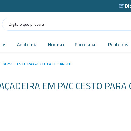
Bl
ios
Anatomia
Normax
Porcelanas
Ponteiras
Humana
Norma USP
Caçarola
 EM PVC CESTO PARA COLETA DE SANGUE
as
Veterinária
Vidrarias
Cadinho
AÇADEIRA EM PVC CESTO PARA 
as
MICROSCÓPIO
Cápsula
gens
Simuladores
Funil
Robótica
Gral
tes
Tecnologia
Navícula