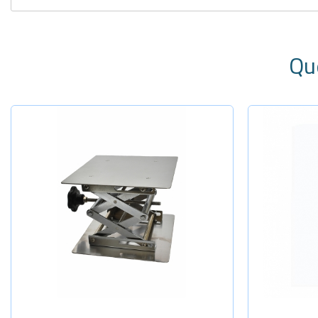
Qu
Selecione a Quantidade
Sel
-
+
100x100x17
10x18cm
-
+
150x150x25
12x20cm
-
+
200x200x35
15x26cm
18x23cm