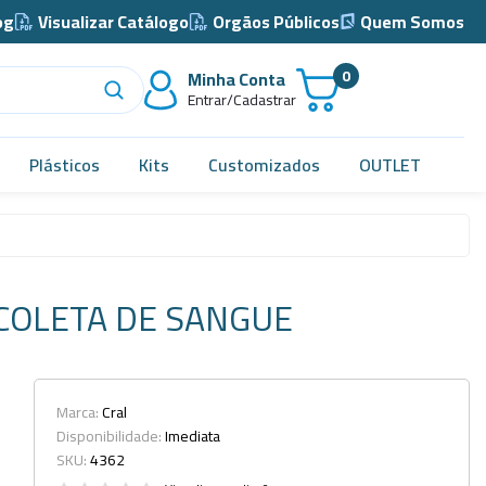
og
Visualizar Catálogo
Orgãos Públicos
Quem Somos
0
Minha Conta
Entrar/Cadastrar
Plásticos
Kits
Customizados
OUTLET
Acidimetro de Dornic
Alças
COLETA DE SANGUE
Almotolia e Pissetas
Balão e Bastão
Bandejas
Marca:
Cral
Disponibilidade:
Imediata
Barril, Barrilete e Bombonas
SKU:
4362