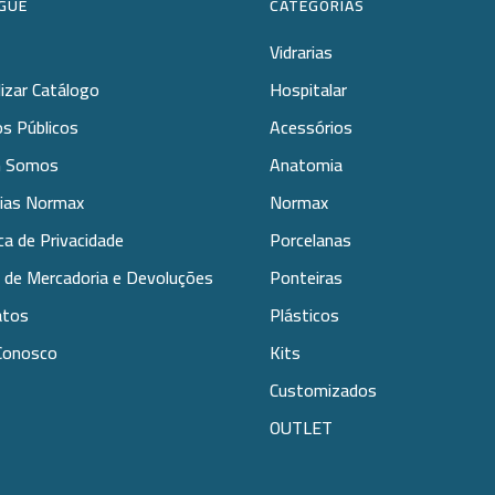
GUE
CATEGORIAS
Vidrarias
lizar Catálogo
Hospitalar
s Públicos
Acessórios
 Somos
Anatomia
rias Normax
Normax
ica de Privacidade
Porcelanas
 de Mercadoria e Devoluções
Ponteiras
atos
Plásticos
Conosco
Kits
Customizados
OUTLET