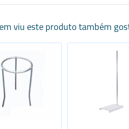
em viu este produto também gos
ecione a Quantidade
Selecione a Quanti
-
+
Alt. 45cm
-
+
Alt. 75cm
-
+
Alt. 100cm
-
+