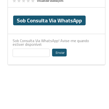
Beckers
Visualizar avaliações
Borrifadores
Sob Consulta Via WhatsApp
Cachimbos
Caixas
Cassetes
Sob Consulta Via WhatsApp! Avise-me quando
estiver disponível:
Cálices e Copos
Enviar
Cestos e Baldes
Coletores
Coletores e Diagnóstico
Cones
Cubetas
Dessecadores