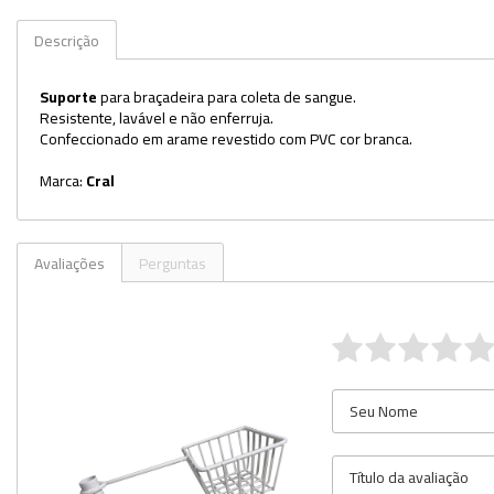
Kits
Descrição
Lâminas e Lamínulas
Suporte
para braçadeira para coleta de sangue.
Resistente, lavável e não enferruja.
Pipetas e Picnômetros
Confeccionado em arame revestido com PVC cor branca.
Placas e Microplacas
Marca:
Cral
Potes
Provetas
Avaliações
Perguntas
Receptores de Destilação
Repipetadores
Rolhas
Sistemas de Filtração
Tubos