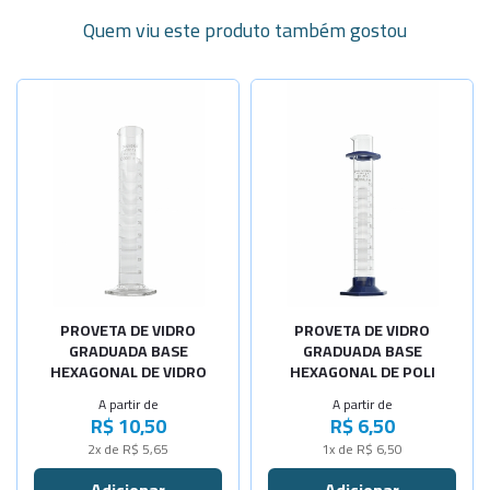
Quem viu este produto também gostou
Selecione a Quantidade
Selecione a Quantidade
-
+
-
+
Cap.5ml
Cap.5ml
-
+
-
+
Cap.10ml
Cap.10ml
-
+
-
+
Cap.25ml
Cap.25ml
-
+
-
+
Cap.50ml
Cap.50ml
-
+
-
+
PROVETA DE VIDRO
PROVETA DE VIDRO
Cap.100ml
Cap.100ml
GRADUADA BASE
GRADUADA BASE
HEXAGONAL DE VIDRO
HEXAGONAL DE POLI
-
+
-
+
Cap.250ml
Cap.250ml
A partir de
A partir de
R$ 10,50
R$ 6,50
-
+
-
+
Cap.500ml
Cap.500ml
2x de R$ 5,65
1x de R$ 6,50
-
+
-
+
Cap.1000ml
Cap.1000ml