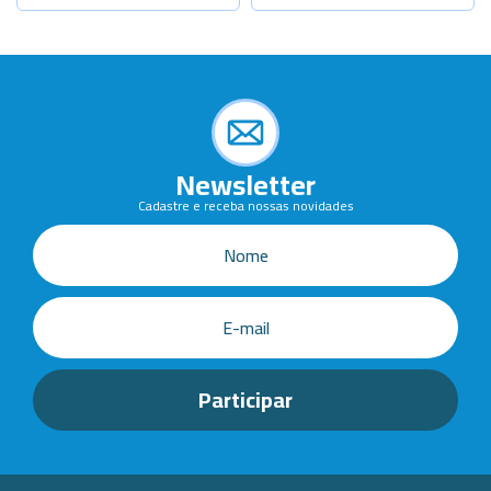
-
+
-
+
Cap.2000ml
Cap. 2000m
Newsletter
Cadastre e receba nossas novidades