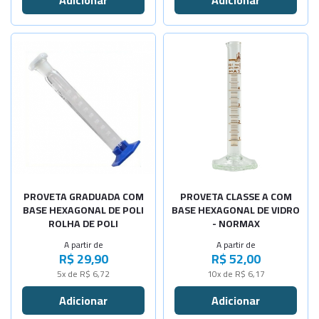
-
+
-
+
Cap.2000ml
Cap.2000ml
Selecione a Quantidade
Selecione a Quantidade
-
+
-
+
Cap.5ml
Cap. 5ml
-
+
-
+
Cap.10ml
Cap. 10ml
-
+
-
+
Cap.25ml
Cap. 25ml
-
+
-
+
Cap.50ml
Cap. 50ml
-
+
-
+
PROVETA GRADUADA COM
PROVETA CLASSE A COM
Cap.100ml
Cap. 100ml
BASE HEXAGONAL DE POLI
BASE HEXAGONAL DE VIDRO
ROLHA DE POLI
- NORMAX
-
+
-
+
Cap.250ml
Cap. 250ml
A partir de
A partir de
R$ 29,90
R$ 52,00
-
+
-
+
Cap.500ml
Cap. 500ml
5x de R$ 6,72
10x de R$ 6,17
-
+
-
+
Cap.1000ml
Cap.1000ml