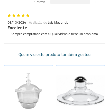
1 estrela
0
09/10/2024
- Avaliação de
Luiz Mezencio
Excelente
Sempre compramos com a Quialividros e nenhum problema.
Quem viu este produto também gostou
Selecione a Quantidade
Selecione a Quantidade
-
+
-
+
Diâm.160mm
Para desse
-
+
Diâm.210mm
Sob Consulta
Para desse
-
+
-
+
Diâm.240mm
Para desse