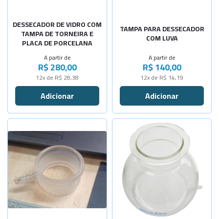
-
+
-
+
Diâm.300mm
Para desse
DESSECADOR DE VIDRO COM
TAMPA PARA DESSECADOR
TAMPA DE TORNEIRA E
COM LUVA
PLACA DE PORCELANA
A partir de
A partir de
R$ 280,00
R$ 140,00
12x de R$ 28,38
12x de R$ 14,19
Selecione a Quantidade
Selecione a Quantidade
-
+
Diâm 55mm
5 Litros
Sob Consulta