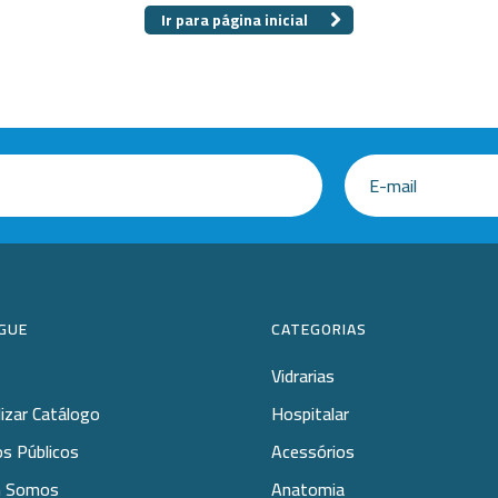
 Especiais
Placa
Ir para página inicial
amentos
ais opções...
cos
GUE
CATEGORIAS
Vidrarias
lizar Catálogo
Hospitalar
s Públicos
Acessórios
 Somos
Anatomia