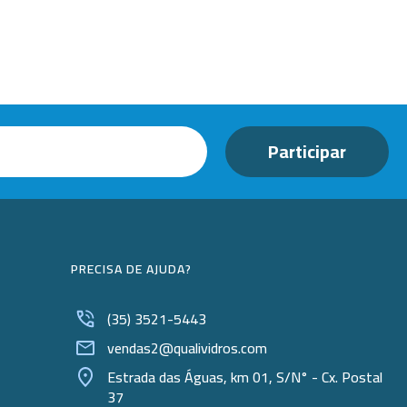
Beckers
Borrifadores
Cachimbos
Caixas
Cassetes
Cálices e Copos
Cestos e Baldes
Coletores
PRECISA DE AJUDA?
Coletores e Diagnóstico
(35) 3521-5443
Cones
vendas2@qualividros.com
Cubetas
Estrada das Águas, km 01, S/N° - Cx. Postal
37
Dessecadores