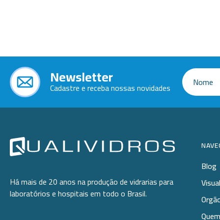
Ponteiras
Butirômetros
Papéis
Plásticos
Cadinhos
Equip
Kits
Cálices e Copos
Veja m
Customizados
Câmaras de Contagem
Plásti
Newsletter
OUTLET
Condensadores
Cadastre e receba nossas novidades
Cones
Conexões
Cubas e Cubetas
NAVE
Dessecadores
Blog
Frascos
Há mais de 20 anos na produção de vidrarias para
Visua
laboratórios e hospitais em todo o Brasil.
Funis
Orgão
Quem
Gral