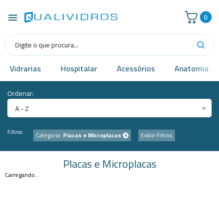
0
Vidrarias
Hospitalar
Acessórios
Anatomia
Ordenar:
A - Z
Filtros:
Categoria:
Placas e Microplacas
Exibir Filtros
Placas e Microplacas
Carregando...