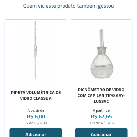
Quem viu este produto também gostou
Selecione a Quantidade
Selecione a Quantidade
-
+
-
+
Cap. 0,5ml
Cap.5ml
-
+
-
+
Cap. 1ml
Cap.10ml
-
+
-
+
Cap. 2ml
Cap.25ml
-
+
-
+
Cap. 3ml
Cap.50ml
-
+
-
+
PICNÔMETRO DE VIDRO
Cap. 4ml
Cap.100ml
PIPETA VOLUMÉTRICA DE
COM CAPILAR TIPO GAY-
VIDRO CLASSE A
LUSSAC
-
+
-
+
Cap. 5ml
Cap.250ml
A partir de
A partir de
R$ 6,00
R$ 67,65
-
+
-
+
Cap. 6ml
Cap.500ml
1x de R$ 6,00
12x de R$ 6,86
-
+
-
+
Cap. 7ml
Cap1000ml