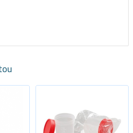
tou
Selecione a Quantidade
Sem pá - E
Sob