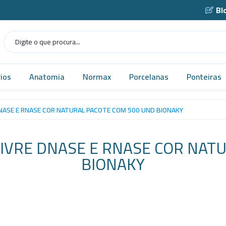
Bl
ios
Anatomia
Normax
Porcelanas
Ponteiras
Humana
Norma USP
Caçarola
NASE E RNASE COR NATURAL PACOTE COM 500 UND BIONAKY
as
Veterinária
Vidrarias
Cadinho
IVRE DNASE E RNASE COR NATU
as
MICROSCÓPIO
Cápsula
BIONAKY
gens
Simuladores
Funil
Robótica
Gral
tes
Tecnologia
Navícula