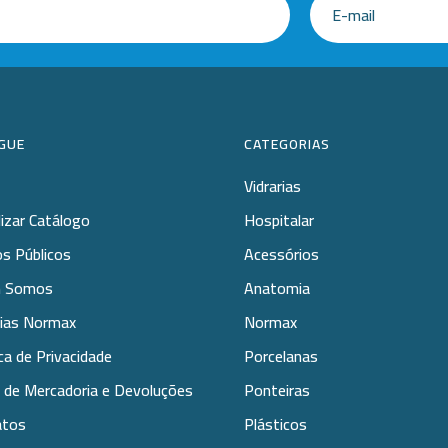
GUE
CATEGORIAS
Vidrarias
lizar Catálogo
Hospitalar
s Públicos
Acessórios
 Somos
Anatomia
rias Normax
Normax
ica de Privacidade
Porcelanas
 de Mercadoria e Devoluções
Ponteiras
atos
Plásticos