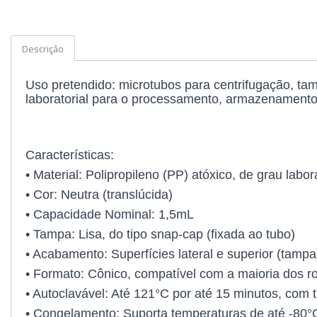
Kits
Descrição
Lâminas e Lamínulas
Pipetas e Picnômetros
Uso pretendido: microtubos para centrifugação, ta
laboratorial para o processamento, armazenament
Placas e Microplacas
Potes
Características:
Provetas
• Material: Polipropileno (PP) atóxico, de grau labora
Receptores de Destilação
• Cor: Neutra (translúcida)
• Capacidade Nominal: 1,5mL
Repipetadores
• Tampa: Lisa, do tipo snap-cap (fixada ao tubo)
Rolhas
• Acabamento: Superfícies lateral e superior (tam
• Formato: Cônico, compatível com a maioria dos ro
Sistemas de Filtração
• Autoclavável: Até 121°C por até 15 minutos, com
Tubos
• Congelamento: Suporta temperaturas de até -80°