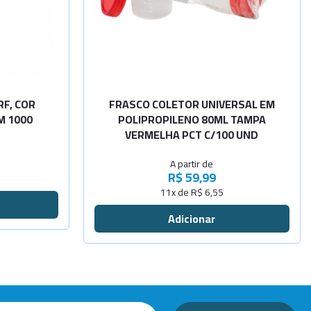
-
+
Consulta
Com pá - E
Sem pá - P
Sob
-
+
Consulta
Com pá - P
F, COR
FRASCO COLETOR UNIVERSAL EM
M 1000
POLIPROPILENO 80ML TAMPA
VERMELHA PCT C/100 UND
A partir de
R$ 59,99
11x de R$ 6,55