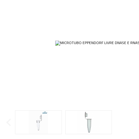
Ponteiras
Butirômetros
Papéis
Plásticos
Cadinhos
Equip
Kits
Cálices e Copos
Veja m
Customizados
Câmaras de Contagem
Plásti
OUTLET
Condensadores
Cones
Conexões
Cubas e Cubetas
Dessecadores
Frascos
Funis
Gral