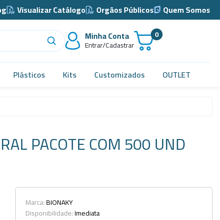
og
Visualizar Catálogo
Orgãos Públicos
Quem Somos
0
Minha Conta
Entrar/Cadastrar
Plásticos
Kits
Customizados
OUTLET
Acidimetro de Dornic
Alças
RAL PACOTE COM 500 UND
Almotolia e Pissetas
Balão e Bastão
Bandejas
Barril, Barrilete e Bombonas
Marca:
BIONAKY
Disponibilidade:
Imediata