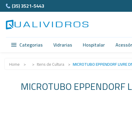
(35) 3521-5443
Categorias
Vidrarias
Hospitalar
Acessór
Vidrarias
Acidimetro de Dornic
Ágata
Home
>
>
Itens de Cultura
>
MICROTUBO EPPENDORF LIVRE D
Hospitalar
Alças
Cubet
MICROTUBO EPPENDORF L
Acessórios
Ampolas
Câmar
Anatomia
Balão e Bastão
Ferra
Normax
Beckers
Teflon
Porcelanas
Buretas
Supor