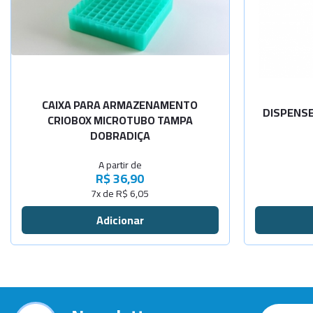
-
+
81 microtu
110 x 230
-
+
100 microt
170 x 160
CAIXA PARA ARMAZENAMENTO
DISPENSE
CRIOBOX MICROTUBO TAMPA
DOBRADIÇA
A partir de
R$ 36,90
7x de R$ 6,05