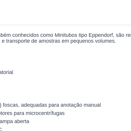
mbém conhecidos como Minitubos tipo Eppendorf, são reci
o e transporte de amostras em pequenos volumes.
torial
pa) foscas, adequadas para anotação manual
tores para microcentrífugas
 tampa aberta
C