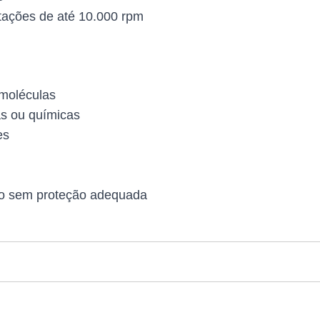
otações de até 10.000 rpm
omoléculas
as ou químicas
es
ido sem proteção adequada