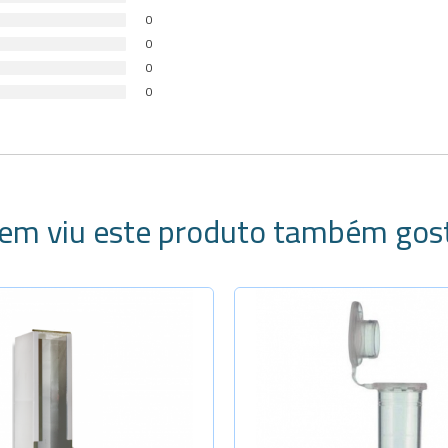
0
0
0
0
em viu este produto também gos
ecione a Quantidade