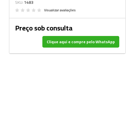
Beckers
SKU:
1483
Visualizar avaliações
Borrifadores
Cachimbos
Preço sob consulta
Caixas
Clique aqui e compre pelo WhatsApp
Cassetes
Cálices e Copos
Cestos e Baldes
Coletores
Coletores e Diagnóstico
Cones
Cubetas
Dessecadores