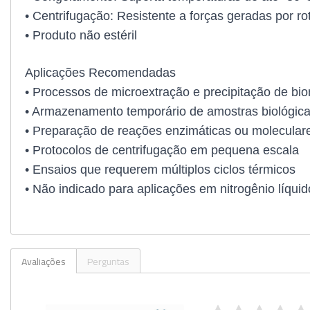
Utilidades
• Centrifugação: Resistente a forças geradas por r
• Produto não estéril
Veja mais opções
Aplicações Recomendadas
• Processos de microextração e precipitação de bi
• Armazenamento temporário de amostras biológic
• Preparação de reações enzimáticas ou molecular
• Protocolos de centrifugação em pequena escala
• Ensaios que requerem múltiplos ciclos térmicos
• Não indicado para aplicações em nitrogênio líqu
Avaliações
Perguntas