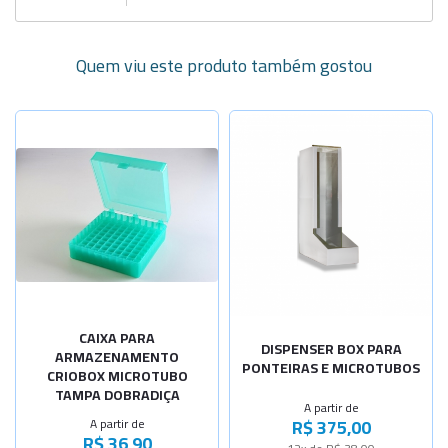
Quem viu este produto também gostou
Selecione a Quantidade
Selecione a Quantidade
-
+
-
+
81 microtu
110 x 230
-
+
-
+
100 microt
170 x 160
CAIXA PARA
DISPENSER BOX PARA
ARMAZENAMENTO
PONTEIRAS E MICROTUBOS
CRIOBOX MICROTUBO
TAMPA DOBRADIÇA
A partir de
R$ 375,00
A partir de
R$ 36,90