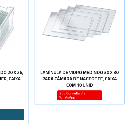
dade
-
+
O 20 X 26,
LAMÍNULA DE VIDRO MEDINDO 30 X 30
ER, CAIXA
PARA CÂMARA DE NAGEOTTE, CAIXA
COM 10 UNID
Sob Consulta Via
WhatsApp