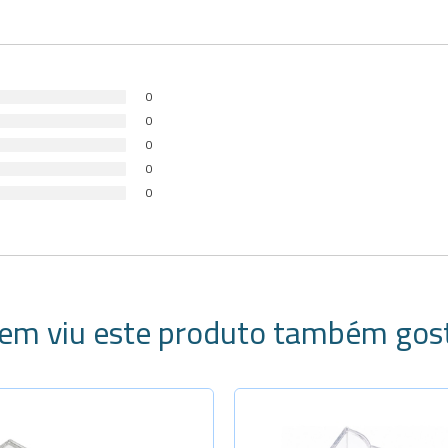
0
0
0
0
0
em viu este produto também gos