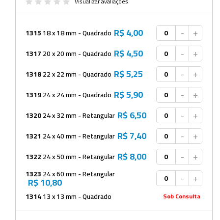
Beckers
Visualizar avaliações
Borrifadores
R$ 4,00
-
+
1315
18 x 18 mm - Quadrado
Cachimbos
R$ 4,50
-
+
1317
20 x 20 mm - Quadrado
Caixas
R$ 5,25
-
+
1318
22 x 22 mm - Quadrado
Cassetes
R$ 5,90
-
+
1319
24 x 24 mm - Quadrado
Cálices e Copos
R$ 6,50
-
+
1320
24 x 32 mm - Retangular
Cestos e Baldes
R$ 7,40
-
+
1321
24 x 40 mm - Retangular
Coletores
R$ 8,00
-
+
1322
24 x 50 mm - Retangular
Coletores e Diagnóstico
1323
24 x 60 mm - Retangular
-
+
Cones
R$ 10,80
Cubetas
1314
13 x 13 mm - Quadrado
Sob Consulta
Dessecadores