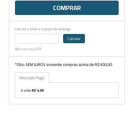
COMPRAR
Dispensers
Espátulas
Calcule o frete e o prazo de entrega.
Estantes
Calcular
Frascos
Não sei meu CEP
Funis
*Obs: SEM JUROS somente compras acima de R$300,00
Kits
Mercado Pago
Lavadores
Lâminas e Lamínulas
à vista
R$ 4,00
Pipetadores e Repipetadores
Pipetas e Picnômetros
Placas e Microplacas