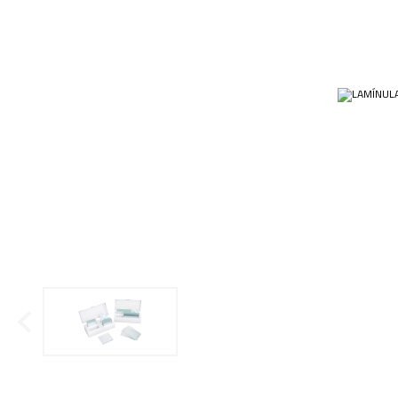
Ponteiras
Condensador
Papéis
Plásticos
Cubas e Cubetas
Equip
Kits
Dessecadores
Veja m
Customizados
Frascos
Plásti
OUTLET
Funil
Gral
Lâminas e Lamínulas
Pipetas e Picnômetros
Placas e Microplacas
Receptor de Destilação
Sistema de Filtração
Tubos