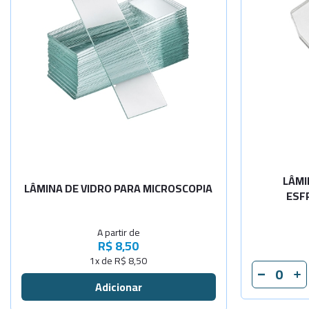
Selecione a Quantidade
-
+
Lisa Lapid
-
+
Fosca Não
LÂMI
LÂMINA DE VIDRO PARA MICROSCOPIA
ESF
A partir de
R$ 8,50
1x de R$ 8,50