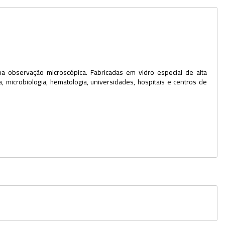
Potes
Provetas
Rolhas
a observação microscópica. Fabricadas em vidro especial de alta
Sacos
a, microbiologia, hematologia, universidades, hospitais e centros de
Suportes
Swabs
Tampas
Torneiras
Tubos e Microtubos
Tubos para Coleta
Vidro Relógio