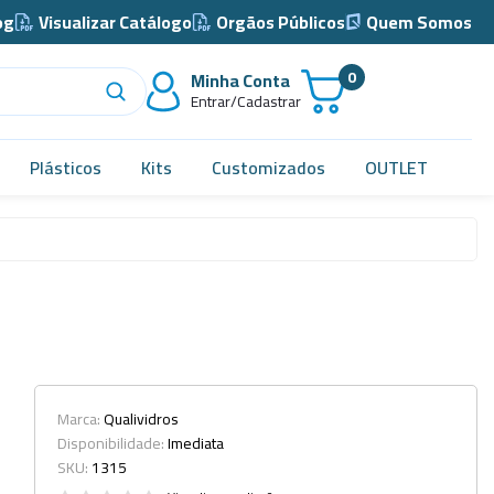
og
Visualizar Catálogo
Orgãos Públicos
Quem Somos
0
Minha Conta
Entrar/Cadastrar
Plásticos
Kits
Customizados
OUTLET
Acidimetro de Dornic
Alças
Almotolia e Pissetas
Balão e Bastão
Bandejas
Marca:
Qualividros
Disponibilidade:
Imediata
Barril, Barrilete e Bombonas
SKU:
1315