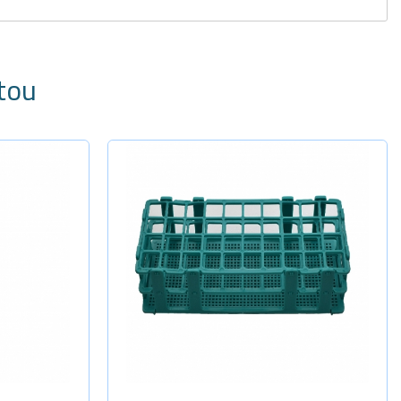
tou
dade
Selecione a Quantidade
-
+
-
+
Para 40 tu
-
+
-
+
Para 60 tu
-
+
-
+
Para 90 tu