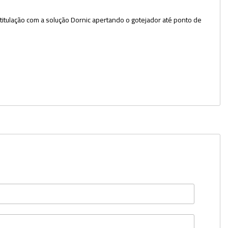
Potes
a titulação com a solução Dornic apertando o gotejador até ponto de
Provetas
Rolhas
Sacos
Suportes
Swabs
Tampas
Torneiras
Tubos e Microtubos
Tubos para Coleta
Vidro Relógio