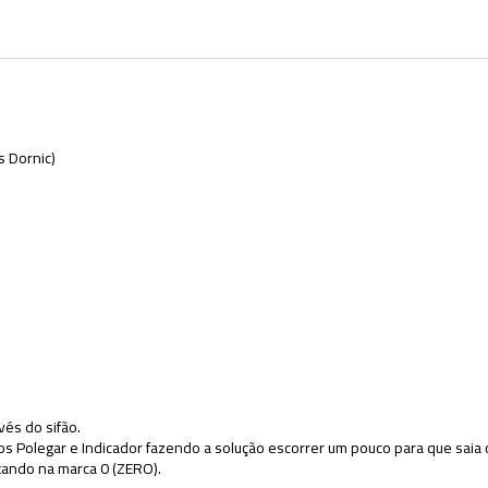
s Dornic)
vés do sifão.
s Polegar e Indicador fazendo a solução escorrer um pouco para que saia o
xando na marca 0 (ZERO).