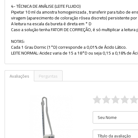
4- TÉCNICA DE ANÁLISE (LEITE FLUIDO)
Utilidades
Pipetar 10 ml da amostra homogeinizada , transferir para tubo de ens
viragem (aparecimento de coloração rósea discreto) persistente p
Veja mais opções
A leitura na escala da bureta é direta em ° D
Caso a solução tenha FATOR DE CORREÇÃO, é só multiplicar a leitura 
NOTAS:
Cada 1 Grau Dornic (1°D) corresponde a 0,01% de Ácido Lático.
LEITE NORMAL: Acidez varia de 15 a 18°D ou seja 0,15 a 0,18% de Áci
Avaliações
Perguntas