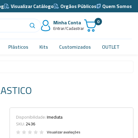
og
Visualizar Catálogo
Orgãos Públicos
Quem Somos
0
Minha Conta
Entrar/Cadastrar
Plásticos
Kits
Customizados
OUTLET
Acidimetro de Dornic
Alças
LASTICO
Almotolia e Pissetas
Balão e Bastão
Bandejas
Disponibilidade:
Imediata
SKU:
2436
Barril, Barrilete e Bombonas
Visualizar avaliações