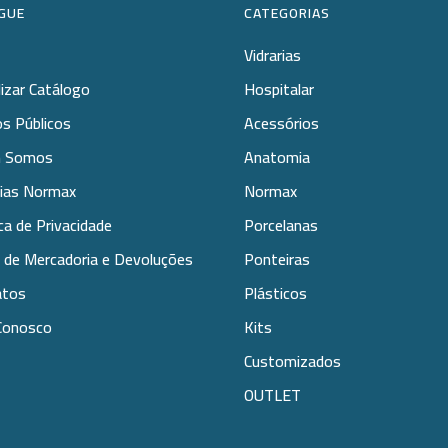
GUE
CATEGORIAS
Vidrarias
lizar Catálogo
Hospitalar
s Públicos
Acessórios
 Somos
Anatomia
rias Normax
Normax
ica de Privacidade
Porcelanas
 de Mercadoria e Devoluções
Ponteiras
atos
Plásticos
Conosco
Kits
Customizados
OUTLET