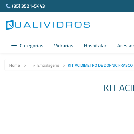
(35) 3521-5443
Categorias
Vidrarias
Hospitalar
Acessór
Vidrarias
Acidimetro de Dornic
Ágata
Home
>
>
Embalagens
>
KIT ACIDIMETRO DE DORNIC FRASCO
Hospitalar
Alças
Cubet
KIT AC
Acessórios
Ampolas
Câmar
Anatomia
Balão e Bastão
Ferra
Normax
Beckers
Teflon
Porcelanas
Buretas
Supor