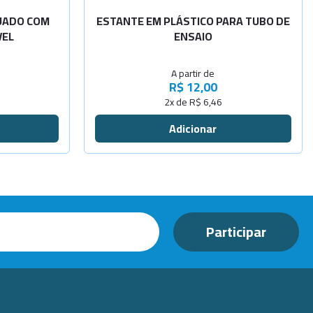
-
+
-
+
Para 24 tu
DUADO COM
ESTANTE EM PLÁSTICO PARA TUBO DE
VEL
ENSAIO
-
+
-
+
Para 21 de
A partir de
-
+
R$ 12,00
2x de R$ 6,46
Sob
Consulta
Sob
Consulta