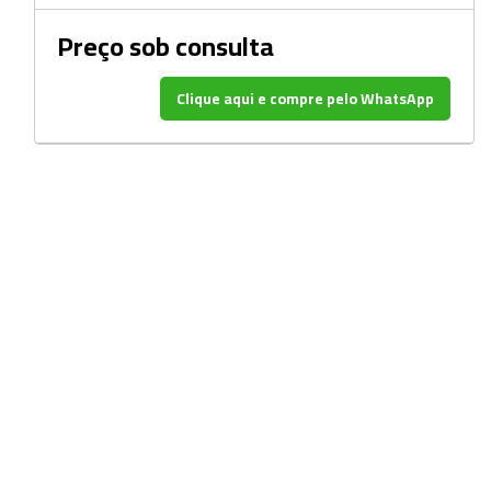
Beckers
Preço sob consulta
Borrifadores
Cachimbos
Clique aqui e compre pelo WhatsApp
Caixas
Cassetes
Cálices e Copos
Cestos e Baldes
Coletores
Coletores e Diagnóstico
Cones
Cubetas
Dessecadores