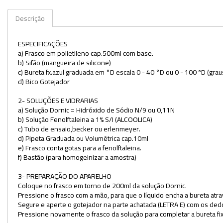
Kits
Descrição
Lâminas e Lamínulas
ESPECIFICAÇÕES
a) Frasco em polietileno cap.500ml com base.
Pipetas e Picnômetros
b) Sifão (mangueira de silicone)
c) Bureta fx.azul graduada em °D escala 0 - 40 °D ou 0 - 100 ºD (grau
Placas e Microplacas
d) Bico Gotejador
Potes
2- SOLUÇÕES E VIDRARIAS
a) Solução Dornic = Hidróxido de Sódio N/9 ou 0,11N
Provetas
b) Solução Fenolftaleina a 1% S/I (ALCOOLICA)
c) Tubo de ensaio,becker ou erlenmeyer.
Receptores de Destilação
d) Pipeta Graduada ou Volumétrica cap.10ml
e) Frasco conta gotas para a fenolftaleina.
Repipetadores
f) Bastão (para homogeinizar a amostra)
Rolhas
3- PREPARAÇÃO DO APARELHO
Coloque no frasco em torno de 200ml da solução Dornic.
Pressione o frasco com a mão, para que o líquido encha a bureta atra
Sistemas de Filtração
Segure e aperte o gotejador na parte achatada (LETRA E) com os dedo
Pressione novamente o frasco da solução para completar a bureta fi
Tubos