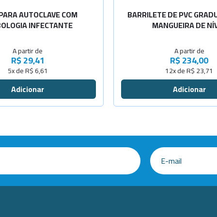
-
+
Consulta
Cap. 30Lit
PARA AUTOCLAVE COM
BARRILETE DE PVC GRA
OLOGIA INFECTANTE
MANGUEIRA DE NÍ
Cap. 50Lit
A partir de
A partir de
Cap.100Lit
R$ 29,41
R$ 234,00
5x de R$ 6,61
12x de R$ 23,71
Cap.200Lit
Cap.15Litr