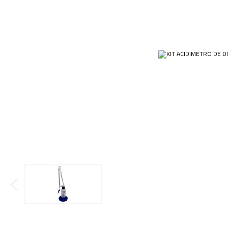
Ponteiras
Butirômetros
Papéis
Plásticos
Cadinhos
Equip
Kits
Cálices e Copos
Veja m
Customizados
Câmaras de Contagem
Plásti
OUTLET
Condensadores
Cones
Conexões
Cubas e Cubetas
Dessecadores
Frascos
Funis
Gral