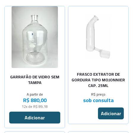
Selecione a Quantidade
-
+
10 Litros
-
+
20 Litros
4 Litros -
Sob Consulta
9 Litros -
Sob Consulta
FRASCO EXTRATOR DE
GARRAFÃO DE VIDRO SEM
GORDURA TIPO MOJONNIER
TAMPA
CAP. 25ML
A partir de
R$ preço
R$ 880,00
sob consulta
12x de R$ 89,18