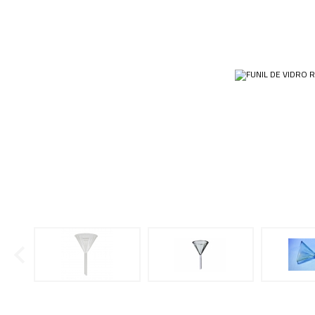
Ponteiras
Butirômetros
Papéis
Plásticos
Cadinhos
Equip
Kits
Cálices e Copos
Veja m
Customizados
Câmaras de Contagem
Plásti
OUTLET
Condensadores
Cones
Conexões
Cubas e Cubetas
Dessecadores
Frascos
Funis
Gral