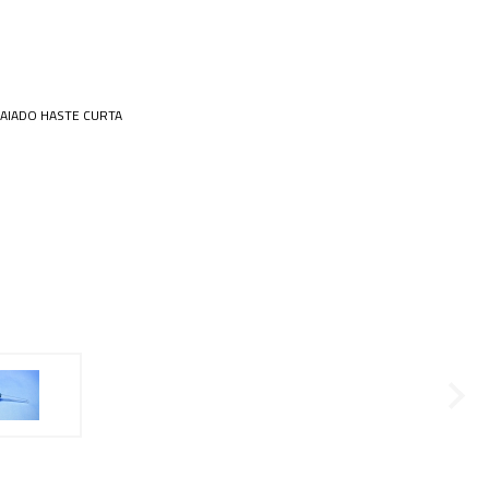
 Especiais
Placa
amentos
ais opções...
cos