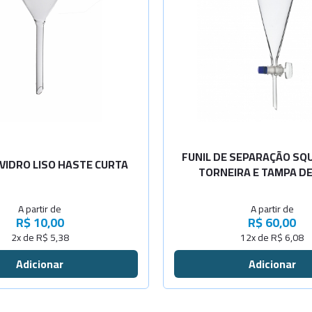
-
+
Cap.60ml
-
+
Cap.125ml
-
+
Cap.250ml
-
+
Cap.500ml
FUNIL DE SEPARAÇÃO SQ
 VIDRO LISO HASTE CURTA
TORNEIRA E TAMPA DE
-
+
Cap.1000ml
A partir de
A partir de
-
+
Cap.2000ml
R$ 10,00
R$ 60,00
2x de R$ 5,38
12x de R$ 6,08
-
+
-
+