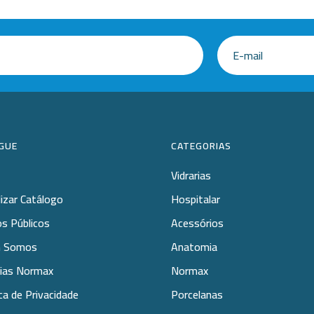
-
+
-
+
GUE
CATEGORIAS
Vidrarias
lizar Catálogo
Hospitalar
s Públicos
Acessórios
 Somos
Anatomia
rias Normax
Normax
ica de Privacidade
Porcelanas