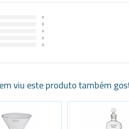
0
0
0
0
0
em viu este produto também gos
ecione a Quantidade
Selecione a Quanti