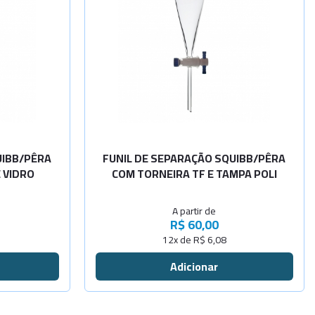
-
+
-
+
Cap.60ml
-
+
-
+
Cap.125ml
-
+
-
+
Cap.250ml
-
+
-
+
Cap.500ml
UIBB/PÊRA
FUNIL DE SEPARAÇÃO SQUIBB/PÊRA
 VIDRO
COM TORNEIRA TF E TAMPA POLI
-
+
-
+
Cap.1000ml
A partir de
-
+
Cap.2000ml
Sob
R$ 60,00
12x de R$ 6,08
Consulta