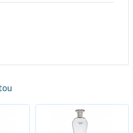
tou
dade
Selecione a Quantidade