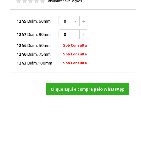
Beckers
Visualizar avaliações
Borrifadores
-
+
1245
Diâm. 60mm
Cachimbos
-
+
1247
Diâm. 90mm
Caixas
1244
Diâm. 50mm
Sob Consulta
Cassetes
1246
Diâm. 75mm
Sob Consulta
Cálices e Copos
1243
Diâm.100mm
Sob Consulta
Cestos e Baldes
Coletores
Clique aqui e compre pelo WhatsApp
Coletores e Diagnóstico
Cones
Cubetas
Dessecadores