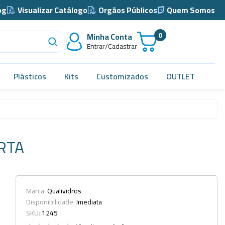
og
Visualizar Catálogo
Orgãos Públicos
Quem Somos
0
Minha Conta
Entrar/Cadastrar
Plásticos
Kits
Customizados
OUTLET
Acidimetro de Dornic
Alças
RTA
Almotolia e Pissetas
Balão e Bastão
Bandejas
Marca:
Qualividros
Disponibilidade:
Imediata
Barril, Barrilete e Bombonas
SKU:
1245