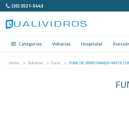
(35) 3521-5443
Categorias
Vidrarias
Hospitalar
Acessór
Vidrarias
Acidimetro de Dornic
Ágata
Home
>
Vidrarias
>
Funis
>
FUNIL DE VIDRO RAIADO HASTE CU
Hospitalar
Alças
Cubet
FU
Acessórios
Ampolas
Câmar
Anatomia
Balão e Bastão
Ferra
Normax
Beckers
Teflon
Porcelanas
Buretas
Supor