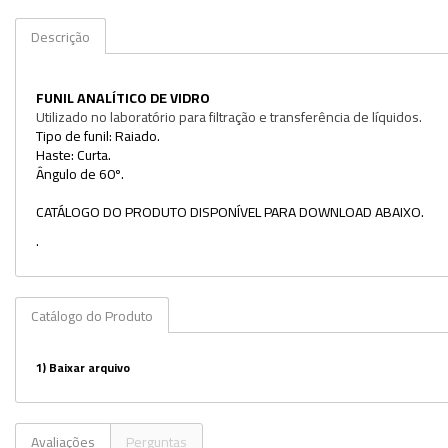
Kits
Descrição
Lâminas e Lamínulas
FUNIL ANALÍTICO DE VIDRO
Pipetas e Picnômetros
Utilizado no laboratório para filtração e transferência de líquidos.
Tipo de funil: Raiado.
Placas e Microplacas
Haste: Curta.
Ângulo de 60º.
Potes
CATÁLOGO DO PRODUTO DISPONÍVEL PARA DOWNLOAD ABAIXO.
Provetas
.
Receptores de Destilação
Repipetadores
Catálogo do Produto
Rolhas
1)
Baixar arquivo
Sistemas de Filtração
Tubos
Avaliações
Perguntas