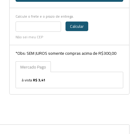
Dispensers
Calcule o frete e o prazo de entrega.
Espátulas
Calcular
Estantes
Não sei meu CEP
Frascos
*Obs: SEM JUROS somente compras acima de R$300,00
Funis
Mercado Pago
Kits
à vista
R$ 3,41
Lavadores
Lâminas e Lamínulas
Pipetadores e Repipetadores
Pipetas e Picnômetros
Placas e Microplacas