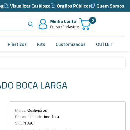
og
Visualizar Catálogo
Orgãos Públicos
Quem Somos
0
Minha Conta
Entrar/Cadastrar
Plásticos
Kits
Customizados
OUTLET
Acidimetro de Dornic
Alças
ADO BOCA LARGA
Almotolia e Pissetas
Balão e Bastão
Bandejas
Marca:
Qualividros
Disponibilidade:
Imediata
Barril, Barrilete e Bombonas
SKU:
1086