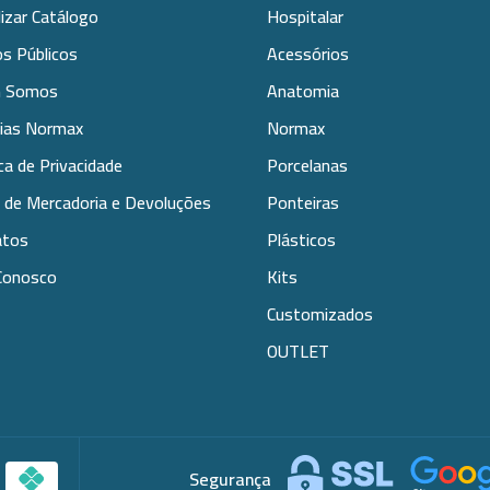
lizar Catálogo
Hospitalar
s Públicos
Acessórios
 Somos
Anatomia
rias Normax
Normax
ica de Privacidade
Porcelanas
 de Mercadoria e Devoluções
Ponteiras
atos
Plásticos
Conosco
Kits
Customizados
OUTLET
Segurança