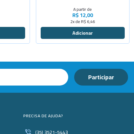
A partir de
-
+
R$ 12,00
2x de R$ 6,46
Sob
Consulta
Sob
Consulta
PRECISA DE AJUDA?
(35) 3521-5443