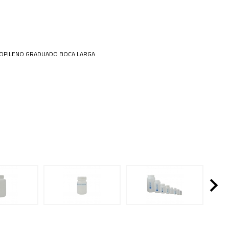
 Especiais
Placa
amentos
ais opções...
cos