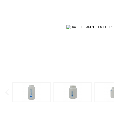
Ponteiras
Condensador
Papéis
Plásticos
Cubas e Cubetas
Equip
Kits
Dessecadores
Veja m
Customizados
Frascos
Plásti
OUTLET
Funil
Gral
Lâminas e Lamínulas
Pipetas e Picnômetros
Placas e Microplacas
Receptor de Destilação
Sistema de Filtração
Tubos