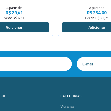
A partir de
A partir de
Cap.100Lit
R$ 29,41
R$ 234,00
5x de R$ 6,61
12x de R$ 23,71
Cap.200Lit
Cap.15Litr
GUE
CATEGORIAS
Vidrarias