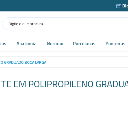
Bl
ios
Anatomia
Normax
Porcelanas
Ponteiras
Humana
Norma USP
Caçarola
NO GRADUADO BOCA LARGA
as
Veterinária
Vidrarias
Cadinho
TE EM POLIPROPILENO GRADU
as
MICROSCÓPIO
Cápsula
gens
Simuladores
Funil
Robótica
Gral
tes
Tecnologia
Navícula