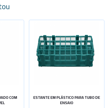
tou
dade
Selecione a Quantidade
-
+
-
+
Para 40 tu
-
+
-
+
Para 60 tu
-
+
-
+
Para 90 tu
-
+
-
+
Para 24 tu
DUADO COM
ESTANTE EM PLÁSTICO PARA TUBO DE
VEL
ENSAIO
-
+
-
+
Para 21 de