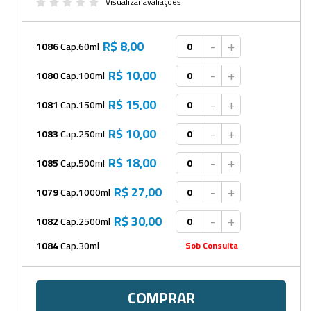
Beckers
Visualizar avaliações
Borrifadores
R$ 8,00
-
+
1086
Cap.60ml
Cachimbos
R$ 10,00
-
+
1080
Cap.100ml
Caixas
R$ 15,00
-
+
1081
Cap.150ml
Cassetes
R$ 10,00
-
+
1083
Cap.250ml
Cálices e Copos
R$ 18,00
-
+
1085
Cap.500ml
Cestos e Baldes
R$ 27,00
-
+
1079
Cap.1000ml
Coletores
R$ 30,00
-
+
1082
Cap.2500ml
Coletores e Diagnóstico
1084
Cap.30ml
Sob Consulta
Cones
Cubetas
COMPRAR
Dessecadores