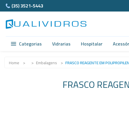
(35) 3521-5443
Categorias
Vidrarias
Hospitalar
Acessór
Vidrarias
Balão e Bastão
Ágata
Home
>
>
Embalagens
>
FRASCO REAGENTE EM POLIPROPILE
Hospitalar
Beckers
Cubet
FRASCO REAGEN
Acessórios
Bureta
Câmar
Anatomia
Butirômetros
Ferra
Normax
Cadinhos
Teflon
Porcelanas
Cálices e Copos
Supor