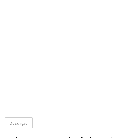
Veja mais opções
Descrição