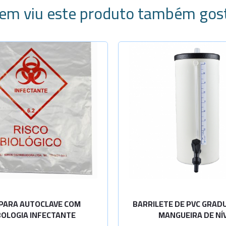
em viu este produto também gos
ecione a Quantidade
Selecione a Quanti
Sob
Cap. 5 Lit
-
+
Consulta
Cap. 10Lit
Sob
Cap. 20Lit
-
+
Consulta
Cap. 30Lit
PARA AUTOCLAVE COM
BARRILETE DE PVC GRA
OLOGIA INFECTANTE
MANGUEIRA DE NÍ
Cap. 50Lit