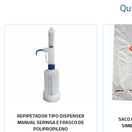
Qu
Sel
20 litros
40 litros
60 litros
100 litros
REPIPETADOR TIPO DISPENSER
SACO 
MANUAL SERINGA E FRASCO DE
SIMB
POLIPROPILENO