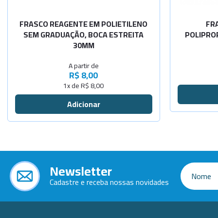
-
+
cap.1000ml
FRASCO REAGENTE EM POLIETILENO
FR
SEM GRADUAÇÃO, BOCA ESTREITA
POLIPRO
30MM
A partir de
R$ 8,00
1x de R$ 8,00
Newsletter
Cadastre e receba nossas novidades