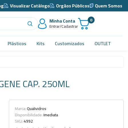
og
Visualizar Catálogo
Orgãos Públicos
Quem Somos
0
Minha Conta
Entrar/Cadastrar
Plásticos
Kits
Customizados
OUTLET
Acidimetro de Dornic
Alças
GENE CAP. 250ML
Almotolia e Pissetas
Balão e Bastão
Bandejas
Marca:
Qualividros
Disponibilidade:
Imediata
Barril, Barrilete e Bombonas
SKU:
4992