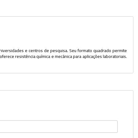
Dispensers
Espátulas
Estantes
Frascos
 universidades e centros de pesquisa. Seu formato quadrado permite
rece resistência química e mecânica para aplicações laboratoriais.
Funis
Kits
Lavadores
Lâminas e Lamínulas
Pipetadores e Repipetadores
Pipetas e Picnômetros
Placas e Microplacas