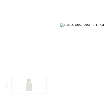
Ponteiras
Condensador
Papéis
Plásticos
Cubas e Cubetas
Equip
Kits
Dessecadores
Veja m
Customizados
Frascos
Plásti
OUTLET
Funil
Gral
Lâminas e Lamínulas
Pipetas e Picnômetros
Placas e Microplacas
Receptor de Destilação
Sistema de Filtração
Tubos