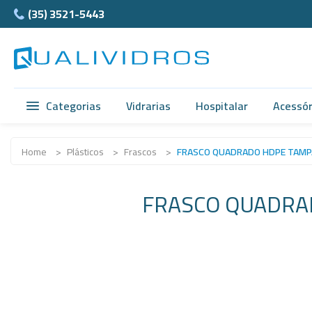
(35) 3521-5443
Categorias
Vidrarias
Hospitalar
Acessór
Vidrarias
Balão e Bastão
Ágata
Home
>
Plásticos
>
Frascos
>
FRASCO QUADRADO HDPE TAMPA
Hospitalar
Beckers
Cubet
FRASCO QUADRAD
Acessórios
Bureta
Câmar
Anatomia
Butirômetros
Ferra
Normax
Cadinhos
Teflon
Porcelanas
Cálices e Copos
Supor