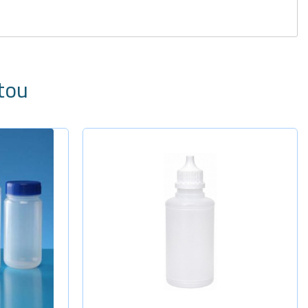
tou
Selecione a Quantidade
-
+
Cap. 60ml
Cap. 120ml
Sob