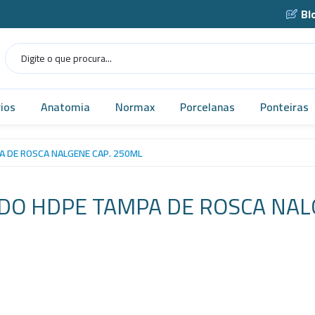
Bl
ios
Anatomia
Normax
Porcelanas
Ponteiras
Humana
Norma USP
Caçarola
 DE ROSCA NALGENE CAP. 250ML
as
Veterinária
Vidrarias
Cadinho
O HDPE TAMPA DE ROSCA NAL
as
MICROSCÓPIO
Cápsula
gens
Simuladores
Funil
Robótica
Gral
tes
Tecnologia
Navícula