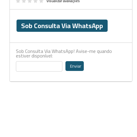
Beckers
Visualizar avaliações
Borrifadores
Sob Consulta Via WhatsApp
Cachimbos
Caixas
Cassetes
Sob Consulta Via WhatsApp! Avise-me quando
estiver disponível:
Cálices e Copos
Enviar
Cestos e Baldes
Coletores
Coletores e Diagnóstico
Cones
Cubetas
Dessecadores