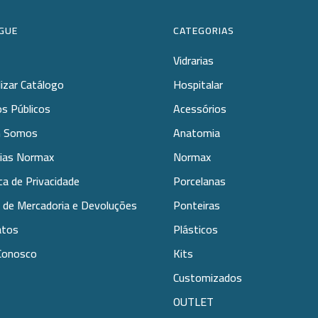
GUE
CATEGORIAS
Vidrarias
lizar Catálogo
Hospitalar
s Públicos
Acessórios
 Somos
Anatomia
rias Normax
Normax
ica de Privacidade
Porcelanas
 de Mercadoria e Devoluções
Ponteiras
atos
Plásticos
Conosco
Kits
Customizados
OUTLET