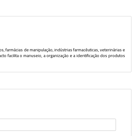
Dispensers
Espátulas
Estantes
Frascos
 farmácias de manipulação, indústrias farmacêuticas, veterinárias e
to facilita o manuseio, a organização e a identificação dos produtos
Funis
Kits
Lavadores
Lâminas e Lamínulas
Pipetadores e Repipetadores
Pipetas e Picnômetros
Placas e Microplacas