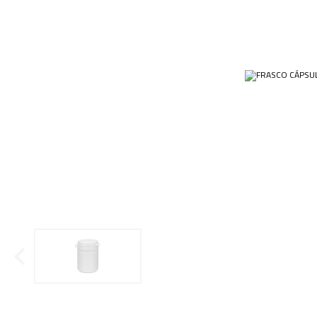
Ponteiras
Butirômetros
Papéis
Plásticos
Cadinhos
Equip
Kits
Cálices e Copos
Veja m
Customizados
Câmaras de Contagem
Plásti
OUTLET
Condensadores
Cones
Conexões
Cubas e Cubetas
Dessecadores
Frascos
Funis
Gral