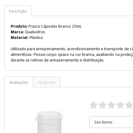
Kits
Descrição
Lâminas e Lamínulas
Produto:
Frasco Cápsulas Branco 25mL
Marca:
Qualividros
Pipetas e Picnômetros
Material:
Plástico
Placas e Microplacas
Utilizado para armazenamento, acondicionamento e transporte de cáp
alimentícias. Possui corpo opaco na cor branca, auxiliando na prote
Potes
durante as rotinas de armazenamento e distribuição.
Provetas
Receptores de Destilação
Avaliações
Perguntas
Repipetadores
Rolhas
Sistemas de Filtração
Tubos