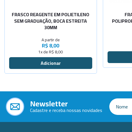
-
+
cap.1000ml
FRASCO REAGENTE EM POLIETILENO
FR
SEM GRADUAÇÃO, BOCA ESTREITA
POLIPRO
30MM
A partir de
R$ 8,00
1x de R$ 8,00
Newsletter
Cadastre e receba nossas novidades