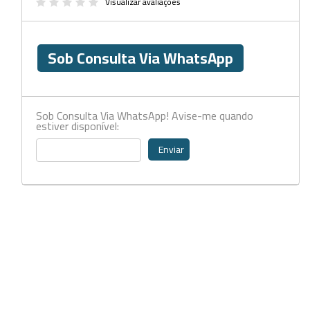
Beckers
Visualizar avaliações
Borrifadores
Sob Consulta Via WhatsApp
Cachimbos
Caixas
Cassetes
Sob Consulta Via WhatsApp! Avise-me quando
estiver disponível:
Cálices e Copos
Enviar
Cestos e Baldes
Coletores
Coletores e Diagnóstico
Cones
Cubetas
Dessecadores