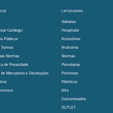
GUE
CATEGORIAS
Vidrarias
lizar Catálogo
Hospitalar
s Públicos
Acessórios
 Somos
Anatomia
rias Normax
Normax
ica de Privacidade
Porcelanas
 de Mercadoria e Devoluções
Ponteiras
atos
Plásticos
Conosco
Kits
Customizados
OUTLET