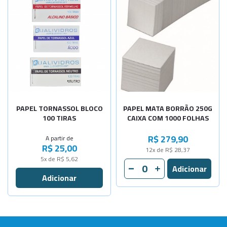
Selecione a Quantidade
Vermelho
Sob Consulta
-
+
Azul
-
+
Cinza
PAPEL TORNASSOL BLOCO
PAPEL MATA BORRÃO 250G
100 TIRAS
CAIXA COM 1000 FOLHAS
R$ 279,90
A partir de
R$ 25,00
12x de R$ 28,37
5x de R$ 5,62