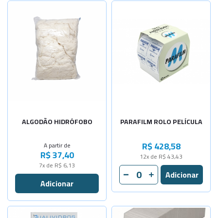
Selecione a Quantidade
-
+
500gr
-
+
1000gr
ALGODÃO HIDRÓFOBO
PARAFILM ROLO PELÍCULA
R$ 428,58
A partir de
R$ 37,40
12x de R$ 43,43
7x de R$ 6,13