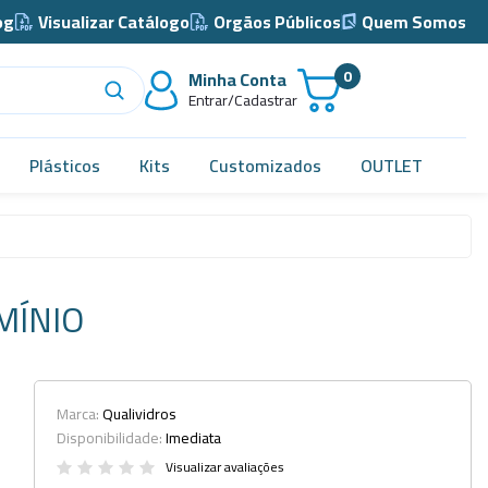
og
Visualizar Catálogo
Orgãos Públicos
Quem Somos
0
Minha Conta
Entrar/Cadastrar
Plásticos
Kits
Customizados
OUTLET
Acidimetro de Dornic
Alças
MÍNIO
Almotolia e Pissetas
Balão e Bastão
Bandejas
Marca:
Qualividros
Disponibilidade:
Imediata
Barril, Barrilete e Bombonas
Visualizar avaliações