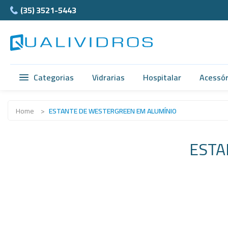
(35) 3521-5443
Categorias
Vidrarias
Hospitalar
Acessór
Vidrarias
Acidimetro de Dornic
Ágata
Home
>
ESTANTE DE WESTERGREEN EM ALUMÍNIO
Hospitalar
Alças
Cubet
ESTA
Acessórios
Ampolas
Câmar
Anatomia
Balão e Bastão
Ferra
Normax
Beckers
Teflon
Porcelanas
Buretas
Supor