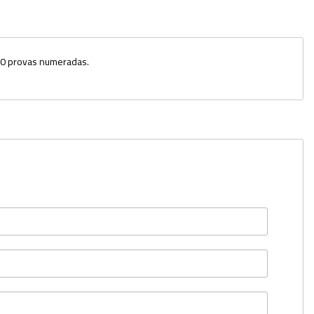
Dispensers
Espátulas
 10 provas numeradas.
Estantes
Frascos
Funis
Kits
Lavadores
Lâminas e Lamínulas
Pipetadores e Repipetadores
Pipetas e Picnômetros
Placas e Microplacas