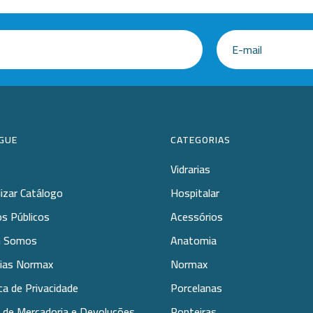
GUE
CATEGORIAS
Vidrarias
lizar Catálogo
Hospitalar
s Públicos
Acessórios
 Somos
Anatomia
rias Normax
Normax
ica de Privacidade
Porcelanas
 de Mercadoria e Devoluções
Ponteiras