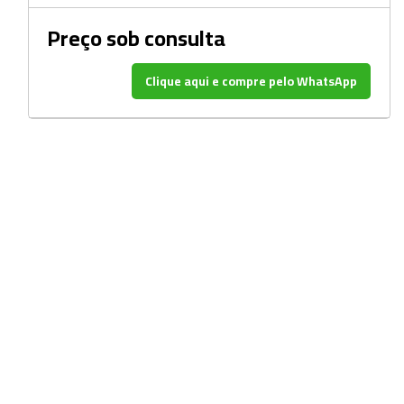
Beckers
Preço sob consulta
Borrifadores
Cachimbos
Clique aqui e compre pelo WhatsApp
Caixas
Cassetes
Cálices e Copos
Cestos e Baldes
Coletores
Coletores e Diagnóstico
Cones
Cubetas
Dessecadores