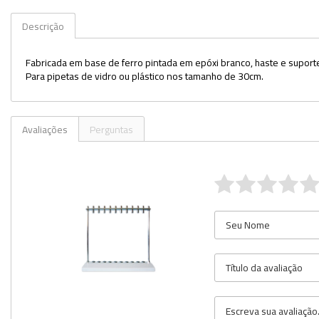
Kits
Descrição
Lâminas e Lamínulas
Fabricada em base de ferro pintada em epóxi branco, haste e supor
Para pipetas de vidro ou plástico nos tamanho de 30cm.
Pipetas e Picnômetros
Placas e Microplacas
Avaliações
Perguntas
Potes
Provetas
Receptores de Destilação
Repipetadores
Rolhas
Sistemas de Filtração
Tubos