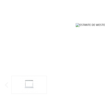
Ponteiras
Butirômetros
Papéis
Plásticos
Cadinhos
Equip
Kits
Cálices e Copos
Veja m
Customizados
Câmaras de Contagem
Plásti
OUTLET
Condensadores
Cones
Conexões
Cubas e Cubetas
Dessecadores
Frascos
Funis
Gral