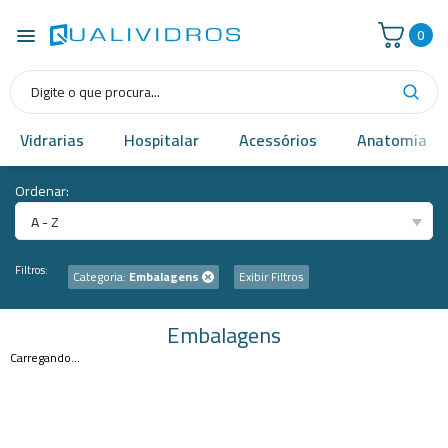
0
Vidrarias
Hospitalar
Acessórios
Anatomia
Ordenar:
A - Z
Filtros:
Categoria:
Embalagens
Exibir Filtros
Embalagens
Carregando...