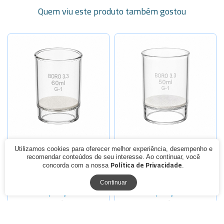
Quem viu este produto também gostou
Selecione a Quantidade
Selecione a Quantidade
-
+
Placa G0
Sob Consulta
Placa G0
-
+
-
+
Placa G1
Placa G1
-
+
-
+
Placa G2
Placa G2
-
+
-
+
Placa G3
Placa G3
-
+
-
+
Placa G4
Utilizamos cookies para oferecer melhor experiência, desempenho e
Placa G4
CADINHO DE VIDRO COM
CADINHO DE VIDRO COM
recomendar conteúdos de seu interesse. Ao continuar, você
PLACA POROSA 60 ML
PLACA POROSA 50 ML
Política de Privacidade
concorda com a nossa
.
A partir de
A partir de
Continuar
R$ 49,18
R$ 42,90
9x de R$ 6,43
8x de R$ 6,23