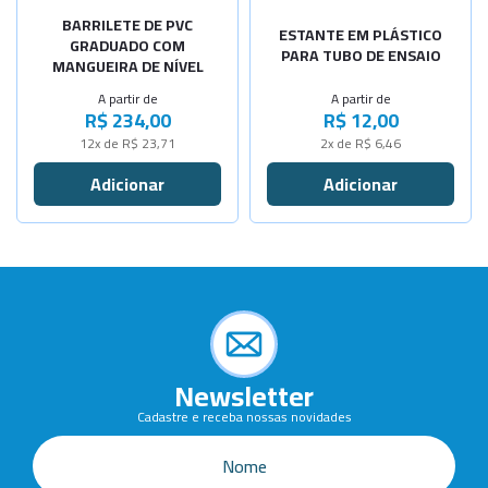
-
+
-
+
BARRILETE DE PVC
Cap. 50Lit
Para 21 de
ESTANTE EM PLÁSTICO
GRADUADO COM
PARA TUBO DE ENSAIO
MANGUEIRA DE NÍVEL
-
+
Cap.100Lit
A partir de
A partir de
R$ 234,00
R$ 12,00
Cap.200Lit
Sob Consulta
12x de R$ 23,71
2x de R$ 6,46
Cap.15Litr
Sob Consulta
Newsletter
Cadastre e receba nossas novidades