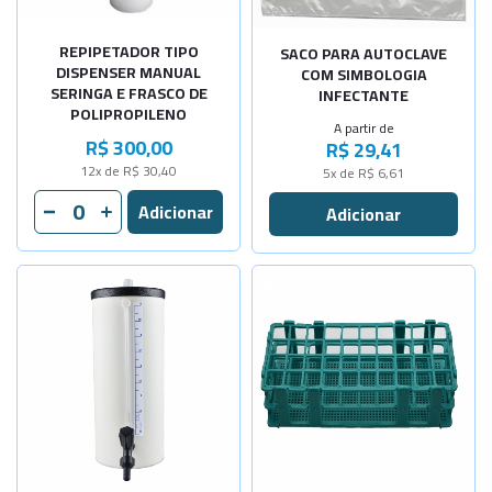
-
+
100 litros
REPIPETADOR TIPO
SACO PARA AUTOCLAVE
DISPENSER MANUAL
COM SIMBOLOGIA
SERINGA E FRASCO DE
INFECTANTE
POLIPROPILENO
A partir de
R$ 300,00
R$ 29,41
12x de R$ 30,40
5x de R$ 6,61
Selecione a Quantidade
Selecione a Quantidade
-
+
-
+
Cap. 5 Lit
Para 40 tu
-
+
-
+
Cap. 10Lit
Para 60 tu
-
+
-
+
Cap. 20Lit
Para 90 tu
-
+
-
+
Cap. 30Lit
Para 24 tu