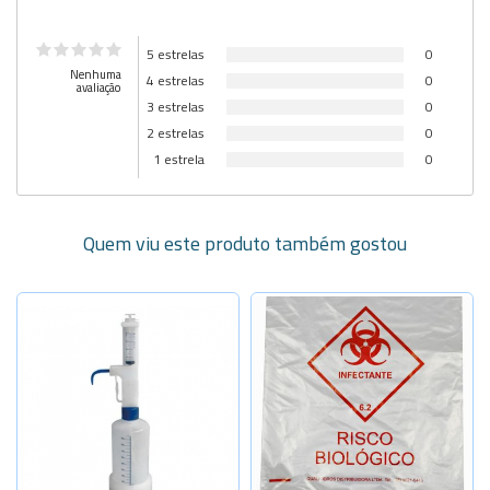
5 estrelas
0
Nenhuma
4 estrelas
0
avaliação
3 estrelas
0
2 estrelas
0
1 estrela
0
Quem viu este produto também gostou
Selecione a Quantidade
20 litros
Sob Consulta
-
+
40 litros
60 litros
Sob Consulta