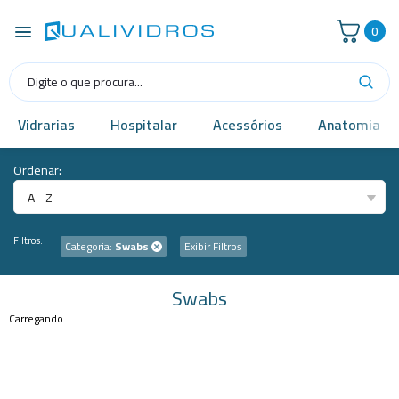
0
Vidrarias
Hospitalar
Acessórios
Anatomia
Ordenar:
A - Z
Filtros:
Categoria:
Swabs
Exibir Filtros
Swabs
Carregando...