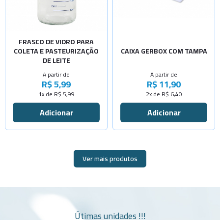
-
+
Cap.175ml
-
+
-
+
Com calço
Cap.300ml
-
+
FRASCO DE VIDRO PARA
Cap.500ml
COLETA E PASTEURIZAÇÃO
CAIXA GERBOX COM TAMPA
-
+
DE LEITE
Cap.600ml
A partir de
A partir de
-
+
R$ 5,99
R$ 11,90
Cap.150ml
1x de R$ 5,99
2x de R$ 6,40
-
+
Cap.700ml
Ver mais produtos
Útimas unidades !!!