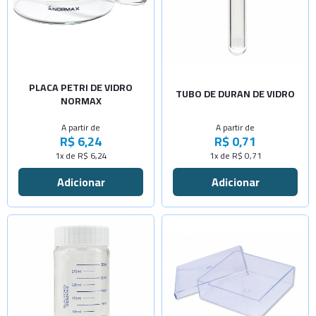
-
+
-
+
80x15mm
5x50mm
-
+
-
+
90x15mm
7x40mm
-
+
100x15mm
7x45
Sob Consulta
PLACA PETRI DE VIDRO
TUBO DE DURAN DE VIDRO
NORMAX
-
+
-
+
100x20mm
7x90
A partir de
A partir de
-
+
R$ 6,24
R$ 0,71
120x20mm
1x de R$ 6,24
1x de R$ 0,71
-
+
150x25mm
Selecione a Quantidade
-
+
Cap.100ml
-
+
Selecione a Quantidade
Cap.200ml
Sem calço
Sob Consulta