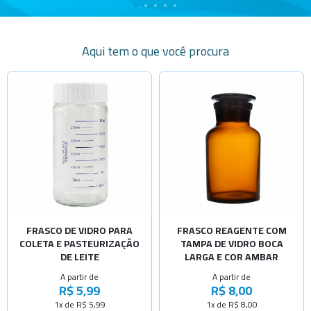
Aqui tem o que você procura
Selecione a Quantidade
Selecione a Quantidade
-
+
-
+
Cap.100ml
Cap.60ml
-
+
-
+
Cap.200ml
Cap.125ml
-
+
-
+
Cap.175ml
Cap.250ml
-
+
-
+
Cap.300ml
Cap.500ml
-
+
-
+
FRASCO DE VIDRO PARA
FRASCO REAGENTE COM
Cap.500ml
Cap.1000ml
COLETA E PASTEURIZAÇÃO
TAMPA DE VIDRO BOCA
-
+
DE LEITE
LARGA E COR AMBAR
Cap.600ml
A partir de
A partir de
-
+
R$ 5,99
R$ 8,00
Cap.150ml
1x de R$ 5,99
1x de R$ 8,00