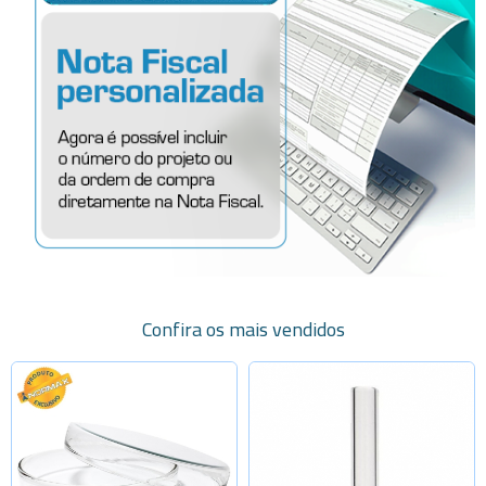
Confira os mais vendidos
Selecione a Quantidade
Selecione a Quantidade
-
+
-
+
40x12mm
5x30mm
-
+
-
+
60x15mm
5x40mm