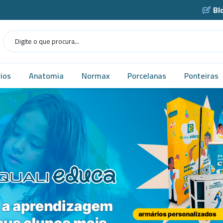
Bl
ios
Anatomia
Normax
Porcelanas
Ponteiras
Humana
Norma USP
Caçarola
as
Veterinária
Vidrarias
Cadinho
as
MICROSCÓPIO
Cápsula
gens
Simuladores
Funil
Robótica
Gral
tes
Tecnologia
Navícula