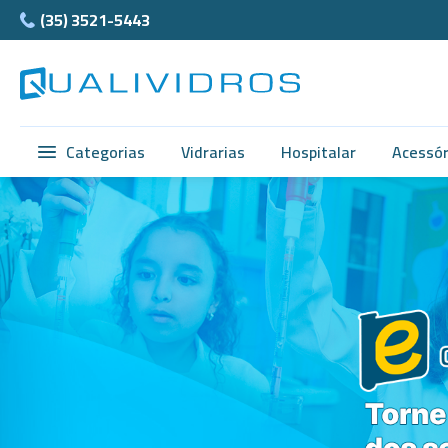
(35) 3521-5443
Categorias
Vidrarias
Hospitalar
Acessór
Vidrarias
Balão e Bastão
Ágata
Hospitalar
Beckers
Cubet
Acessórios
Bureta
Câmar
Anatomia
Butirômetros
Ferra
Normax
Cadinhos
Teflon
Porcelanas
Cálices e Copos
Supor