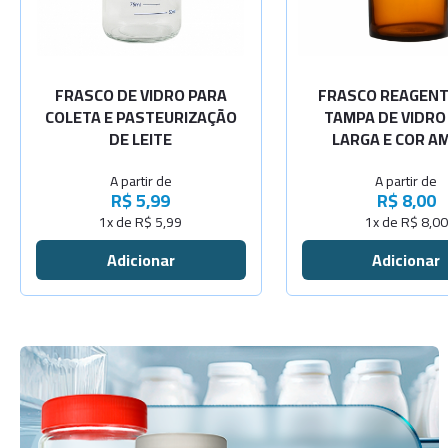
-
+
-
Cap.175ml
Cap.250ml
Veja mais opções
-
+
-
Cap.300ml
Cap.500ml
FRASCO DE VIDRO PARA
FRASCO REAGEN
COLETA E PASTEURIZAÇÃO
TAMPA DE VIDRO
-
+
-
DE LEITE
LARGA E COR A
Cap.500ml
Cap.1000ml
A partir de
A partir de
-
+
Cap.600ml
R$ 5,99
R$ 8,00
1x de R$ 5,99
1x de R$ 8,00
-
+
Cap.150ml
-
+
Cap.700ml