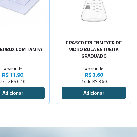
-
+
Sob
Cap. 25ml
-
+
-
+
Consulta
Cap. 50ml
-
+
Cap. 100ml
FRASCO ERLENMEYER DE
GERBOX COM TAMPA
VIDRO BOCA ESTREITA
-
+
GRADUADO
Cap. 125ml
A partir de
A partir de
-
+
Cap. 150ml
R$ 11,90
R$ 3,60
2x de R$ 6,40
1x de R$ 3,60
-
+
Cap. 200ml
-
+
Cap. 250ml
-
+
Cap. 300ml