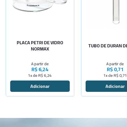
-
+
-
60x15mm
5x40mm
-
+
-
80x15mm
5x50mm
-
+
-
90x15mm
7x40mm
PLACA PETRI DE VIDRO
TUBO DE DURAN D
NORMAX
-
+
100x15mm
7x45
S
A partir de
A partir de
-
+
-
C
100x20mm
7x90
R$ 6,24
R$ 0,71
1x de R$ 6,24
1x de R$ 0,71
-
+
120x20mm
-
+
150x25mm