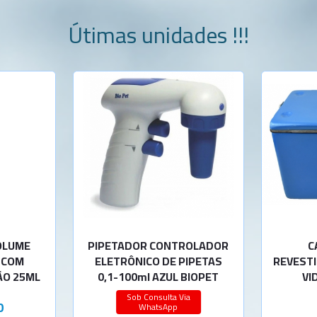
Útimas unidades !!!
OLUME
PIPETADOR CONTROLADOR
C
 COM
ELETRÔNICO DE PIPETAS
REVESTI
ÃO 25ML
0,1-100ml AZUL BIOPET
VI
Sob Consulta Via
0
WhatsApp