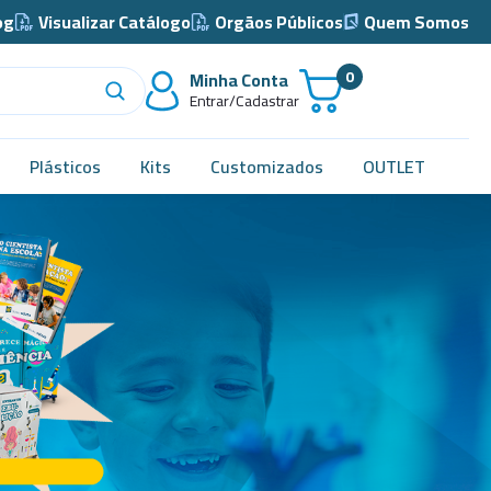
og
Visualizar Catálogo
Orgãos Públicos
Quem Somos
0
Minha Conta
Entrar/Cadastrar
Plásticos
Kits
Customizados
OUTLET
Acidimetro de Dornic
Alças
Almotolia e Pissetas
Balão e Bastão
Bandejas
Barril, Barrilete e Bombonas