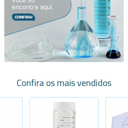
Confira os mais vendidos
tidade
Selecione a Quantidade
+
-
+
Selec
Cap.100ml