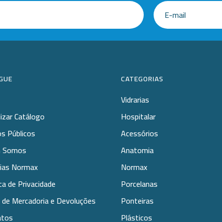
GUE
CATEGORIAS
Vidrarias
lizar Catálogo
Hospitalar
s Públicos
Acessórios
 Somos
Anatomia
rias Normax
Normax
ica de Privacidade
Porcelanas
 de Mercadoria e Devoluções
Ponteiras
atos
Plásticos