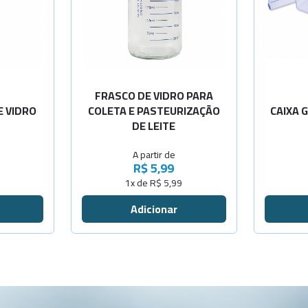
+
-
+
Sem calço
Cap.200ml
+
-
+
Com calço
Cap.175ml
+
-
+
Cap.300ml
FRASCO DE VIDRO PARA
E VIDRO
COLETA E PASTEURIZAÇÃO
CAIXA 
-
+
DE LEITE
ob
Cap.500ml
A partir de
+
-
+
onsulta
Cap.600ml
R$ 5,99
1x de R$ 5,99
-
+
Cap.150ml
-
+
Cap.700ml