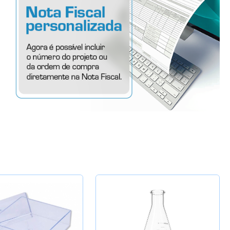
Potes
Provetas
Rolhas
Sacos
Suportes
Swabs
Tampas
Torneiras
Tubos e Microtubos
Selecione a Quantidade
Tubos para Coleta
-
+
ione a Quantidade
Cap. 10ml
Vidro Relógio