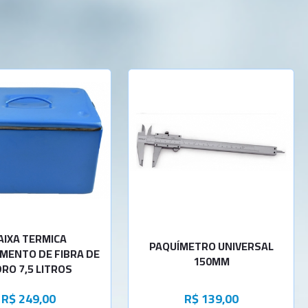
-
+
Cap. 500ml
-
+
Cap.1000ml
-
+
Cap.2000ml
-
+
Cap.3000ml
-
+
Cap.5000ml
-
+
Cap.6000ml
AIXA TERMICA
PAQUÍMETRO UNIVERSAL
MENTO DE FIBRA DE
150MM
DRO 7,5 LITROS
R$ 249,00
R$ 139,00