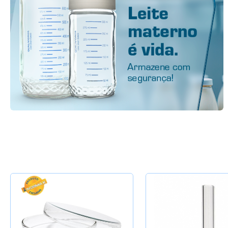
Selecione a Quantidade
Selecione a Quan
-
+
-
40x12mm
5x30mm