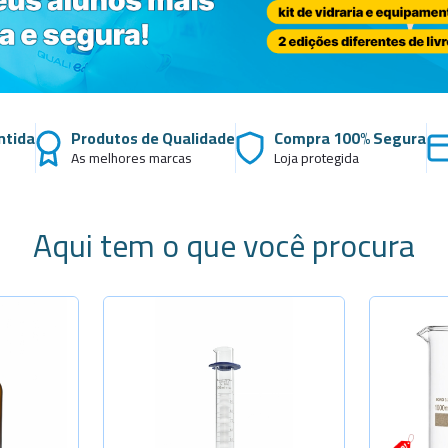
 Especiais
Placa
amentos
ais opções...
cos
ntida
Produtos de Qualidade
Compra 100% Segura
As melhores marcas
Loja protegida
Aqui tem o que você procura
tidade
Selecione a Quantidade
Selec
+
-
+
Cap.5ml
Cap. 100m
+
-
+
Cap.10ml
Cap. 250m